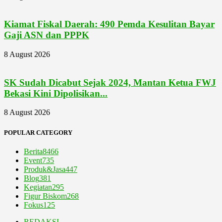
Kiamat Fiskal Daerah: 490 Pemda Kesulitan Bayar
Gaji ASN dan PPPK
8 August 2026
SK Sudah Dicabut Sejak 2024, Mantan Ketua FWJ
Bekasi Kini Dipolisikan...
8 August 2026
POPULAR CATEGORY
Berita
8466
Event
735
Produk&Jasa
447
Blog
381
Kegiatan
295
Figur Biskom
268
Fokus
125
REDAKSI