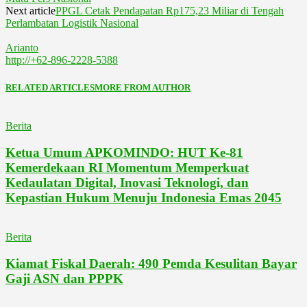
Next article
PPGL Cetak Pendapatan Rp175,23 Miliar di Tengah
Perlambatan Logistik Nasional
Arianto
http://+62-896-2228-5388
RELATED ARTICLES
MORE FROM AUTHOR
Berita
Ketua Umum APKOMINDO: HUT Ke-81
Kemerdekaan RI Momentum Memperkuat
Kedaulatan Digital, Inovasi Teknologi, dan
Kepastian Hukum Menuju Indonesia Emas 2045
Berita
Kiamat Fiskal Daerah: 490 Pemda Kesulitan Bayar
Gaji ASN dan PPPK