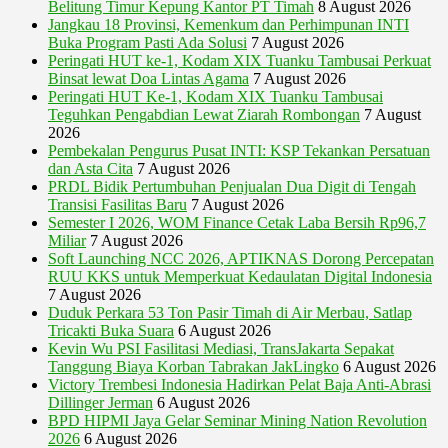
Belitung Timur Kepung Kantor PT Timah
8 August 2026
Jangkau 18 Provinsi, Kemenkum dan Perhimpunan INTI
Buka Program Pasti Ada Solusi
7 August 2026
Peringati HUT ke-1, Kodam XIX Tuanku Tambusai Perkuat
Binsat lewat Doa Lintas Agama
7 August 2026
Peringati HUT Ke-1, Kodam XIX Tuanku Tambusai
Teguhkan Pengabdian Lewat Ziarah Rombongan
7 August
2026
Pembekalan Pengurus Pusat INTI: KSP Tekankan Persatuan
dan Asta Cita
7 August 2026
PRDL Bidik Pertumbuhan Penjualan Dua Digit di Tengah
Transisi Fasilitas Baru
7 August 2026
Semester I 2026, WOM Finance Cetak Laba Bersih Rp96,7
Miliar
7 August 2026
Soft Launching NCC 2026, APTIKNAS Dorong Percepatan
RUU KKS untuk Memperkuat Kedaulatan Digital Indonesia
7 August 2026
Duduk Perkara 53 Ton Pasir Timah di Air Merbau, Satlap
Tricakti Buka Suara
6 August 2026
Kevin Wu PSI Fasilitasi Mediasi, TransJakarta Sepakat
Tanggung Biaya Korban Tabrakan JakLingko
6 August 2026
Victory Trembesi Indonesia Hadirkan Pelat Baja Anti-Abrasi
Dillinger Jerman
6 August 2026
BPD HIPMI Jaya Gelar Seminar Mining Nation Revolution
2026
6 August 2026