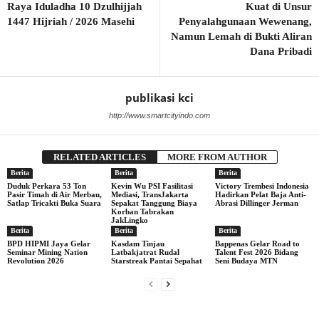
Raya Iduladha 10 Dzulhijjah
Kuat di Unsur
1447 Hijriah / 2026 Masehi
Penyalahgunaan Wewenang,
Namun Lemah di Bukti Aliran
Dana Pribadi
publikasi kci
http://www.smartcityindo.com
RELATED ARTICLES
MORE FROM AUTHOR
Berita
Berita
Berita
Duduk Perkara 53 Ton
Kevin Wu PSI Fasilitasi
Victory Trembesi Indonesia
Pasir Timah di Air Merbau,
Mediasi, TransJakarta
Hadirkan Pelat Baja Anti-
Satlap Tricakti Buka Suara
Sepakat Tanggung Biaya
Abrasi Dillinger Jerman
Korban Tabrakan
JakLingko
Berita
Berita
Berita
BPD HIPMI Jaya Gelar
Kasdam Tinjau
Bappenas Gelar Road to
Seminar Mining Nation
Latbakjatrat Rudal
Talent Fest 2026 Bidang
Revolution 2026
Starstreak Pantai Sepahat
Seni Budaya MTN