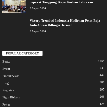
Sepakat Tanggung Biaya Korban Tabrakan...
6 August 2026
Victory Trembesi Indonesia Hadirkan Pelat Baja
Anti-Abrasi Dillinger Jerman
6 August 2026
POPULAR CATEGORY
8454
Berita
733
Event
447
Produk&Jasa
381
Blog
295
Kegiatan
268
Figur Biskom
125
Fokus