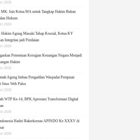
st 2026
i MK: Izin Ketua MA untuk Tangkap Hakim Bukan
alan Hukum
st 2026
i Hakim Agung Masuki Tahap Krusial, Ketua KY
n Integritas jadi Penilaian
st 2026
askan Penentuan Kerugian Keuangan Negara Menjadi
angan Hakim
st 2026
ah Agung Imbau Pengadilan Waspadai Penipuan
i Situs Web Palsu
st 2026
h WTP Ke-14, BPK Apresiasi Transformasi Digital
lan
st 2026
ndonesia Hadiri Rakerkornas APINDO Ke XXXV di
sar
st 2026