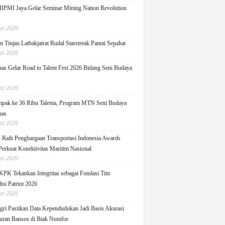
PMI Jaya Gelar Seminar Mining Nation Revolution
st 2026
 Tinjau Latbakjatrat Rudal Starstreak Pantai Sepahat
st 2026
as Gelar Road to Talent Fest 2026 Bidang Seni Budaya
st 2026
pak ke 36 Ribu Talenta, Program MTN Seni Budaya
uas
st 2026
Raih Penghargaan Transportasi Indonesia Awards
Perkuat Konektivitas Maritim Nasional
st 2026
KPK Tekankan Integritas sebagai Fondasi Tim
isi Patriot 2026
st 2026
ri Pastikan Data Kependudukan Jadi Basis Akurasi
uran Bansos di Biak Numfor