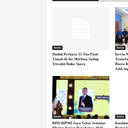
Berita
Berita
Duduk Perkara 53 Ton Pasir
Kevin W
Timah di Air Merbau, Satlap
TransJa
Tricakti Buka Suara
Biaya 
JakLin
Berita
Berita
BPD HIPMI Jaya Gelar Seminar
Kasdam 
Mining Nation Revolution 2026
Rudal S