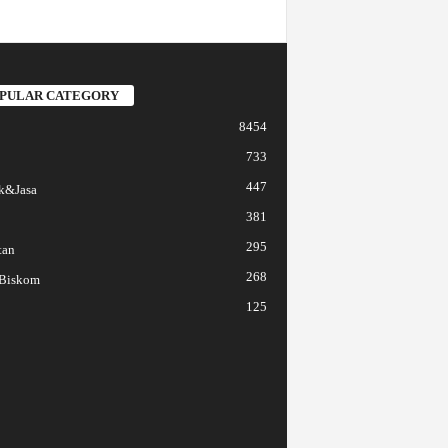
PULAR CATEGORY
8454
733
447
k&Jasa
381
295
tan
268
 Biskom
125