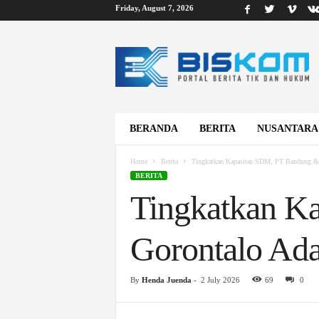
Friday, August 7, 2026
B
i
s
k
o
m
BERANDA
BERITA
NUSANTARA
Home
Berita
Tingkatkan Kapasitas SDM, PT Bandung &
BERITA
Tingkatkan K
Gorontalo Ad
By
Henda Juenda
-
2 July 2026
69
0