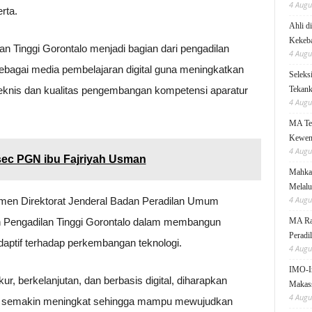
4 Augu
rta.
Ahli d
Kekeb
n Tinggi Gorontalo menjadi bagian dari pengadilan
4 Augu
ebagai media pembelajaran digital guna meningkatkan
Seleks
teknis dan kualitas pengembangan kompetensi aparatur
Tekanka
4 Augu
MA Teg
Kewen
4 Augu
sec PGN ibu Fajriyah Usman
Mahkam
Melalu
4 Augu
en Direktorat Jenderal Badan Peradilan Umum
n Pengadilan Tinggi Gorontalo dalam membangun
MA Rai
Peradi
aptif terhadap perkembangan teknologi.
4 Augu
IMO-I
r, berkelanjutan, dan berbasis digital, diharapkan
Makas
4 Augu
an semakin meningkat sehingga mampu mewujudkan