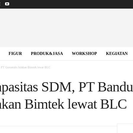
FIGUR
PRODUK&JASA
WORKSHOP
KEGIATAN
 PT Gorontalo Adakan Bimtek lewat BLC
apasitas SDM, PT Band
akan Bimtek lewat BLC