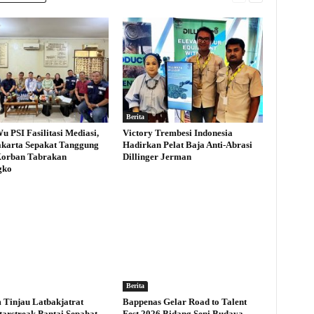
Berita
u PSI Fasilitasi Mediasi,
Victory Trembesi Indonesia
karta Sepakat Tanggung
Hadirkan Pelat Baja Anti-Abrasi
Korban Tabrakan
Dillinger Jerman
gko
Berita
Tinjau Latbakjatrat
Bappenas Gelar Road to Talent
tarstreak Pantai Sepahat
Fest 2026 Bidang Seni Budaya