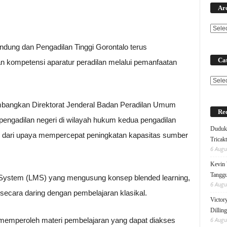
Ar
dung dan Pengadilan Tinggi Gorontalo terus
Cat
kompetensi aparatur peradilan melalui pemanfaatan
Categ
embangkan Direktorat Jenderal Badan Peradilan Umum
Rec
n pengadilan negeri di wilayah hukum kedua pengadilan
Duduk 
an dari upaya mempercepat peningkatan kapasitas sumber
Tricak
6 Augu
Kevin 
Tanggu
ystem (LMS) yang mengusung konsep blended learning,
6 Augu
ecara daring dengan pembelajaran klasikal.
Victor
Dillin
ya memperoleh materi pembelajaran yang dapat diakses
6 Augu