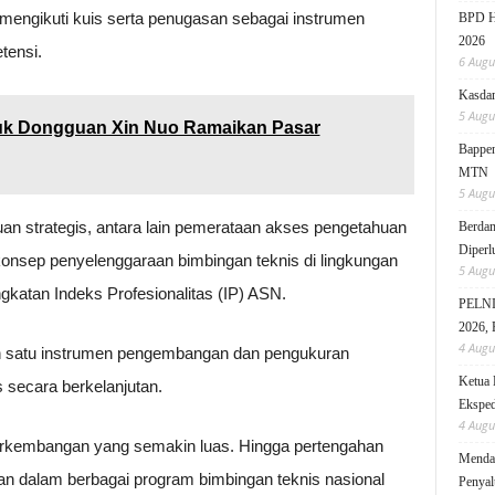
a mengikuti kuis serta penugasan sebagai instrumen
BPD HI
2026
tensi.
6 Augu
Kasdam
5 Augu
uk Dongguan Xin Nuo Ramaikan Pasar
Bappen
MTN
5 Augu
an strategis, antara lain pemerataan akses pengetahuan
Berdam
Diperl
konsep penyelenggaraan bimbingan teknis di lingkungan
5 Augu
katan Indeks Profesionalitas (IP) ASN.
PELNI 
2026, 
4 Augu
lah satu instrumen pengembangan dan pengukuran
Ketua 
secara berkelanjutan.
Eksped
4 Augu
rkembangan yang semakin luas. Hingga pertengahan
Mendag
tkan dalam berbagai program bimbingan teknis nasional
Penyal