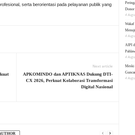
Pering
rofesional, serta berorientasi pada pelayanan publik yang
Donor
4 Augu
Wakaf 
Menuju
4 Augu
AIPI d
Pahlaw
4 Augu
Next article
Meski 
Gunc
kuat
APKOMINDO dan APTIKNAS Dukung DTI-
4 Augu
CX 2026, Perkuat Kolaborasi Transformasi
Digital Nasional
AUTHOR