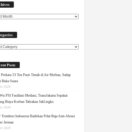
chives
egories
ories
ent Posts
Perkara 53 Ton Pasir Timah di Air Merbau, Satlap
ti Buka Suara
st 2026
Wu PSI Fasilitasi Mediasi, TransJakarta Sepakat
ng Biaya Korban Tabrakan JakLingko
st 2026
y Trembesi Indonesia Hadirkan Pelat Baja Anti-Abrasi
ger Jerman
st 2026