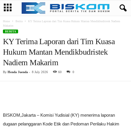
Home
Berita
KY Terima Laporan dari Tim Kuasa Hukum Mantan Mendikbudristek Nadiem
Makarim
BERITA
KY Terima Laporan dari Tim Kuasa
Hukum Mantan Mendikbudristek
Nadiem Makarim
By
Henda Juenda
-
8 July 2026
60
0
BISKOM,Jakarta – Komisi Yudisial (KY) menerima laporan
dugaan pelanggaran Kode Etik dan Pedoman Perilaku Hakim