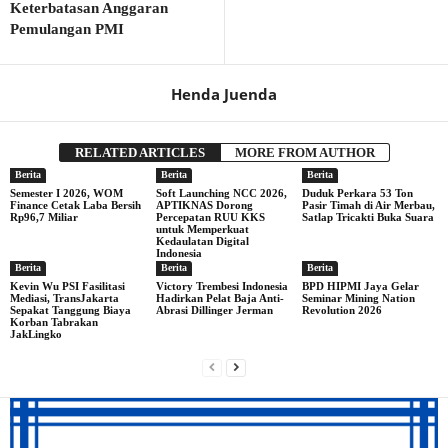
Keterbatasan Anggaran
Pemulangan PMI
Henda Juenda
RELATED ARTICLES
MORE FROM AUTHOR
Berita
Berita
Berita
Semester I 2026, WOM
Soft Launching NCC 2026,
Duduk Perkara 53 Ton
Finance Cetak Laba Bersih
APTIKNAS Dorong
Pasir Timah di Air Merbau,
Rp96,7 Miliar
Percepatan RUU KKS
Satlap Tricakti Buka Suara
untuk Memperkuat
Kedaulatan Digital
Indonesia
Berita
Berita
Berita
Kevin Wu PSI Fasilitasi
Victory Trembesi Indonesia
BPD HIPMI Jaya Gelar
Mediasi, TransJakarta
Hadirkan Pelat Baja Anti-
Seminar Mining Nation
Sepakat Tanggung Biaya
Abrasi Dillinger Jerman
Revolution 2026
Korban Tabrakan
JakLingko