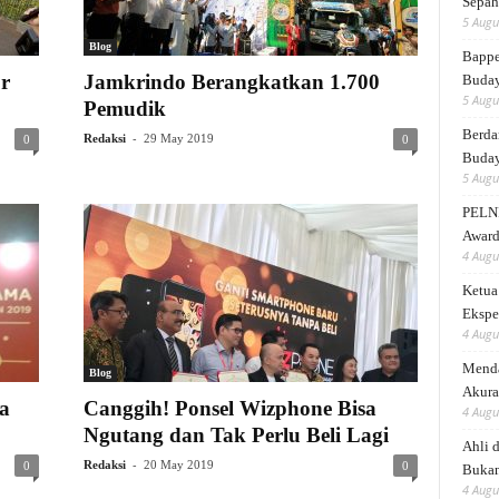
Sepah
5 Augu
Blog
Bappe
r
Jamkrindo Berangkatkan 1.700
Buda
5 Augu
Pemudik
Berda
-
Redaksi
29 May 2019
0
0
Buday
5 Augu
PELNI
Award
4 Augu
Ketua
Ekspe
4 Augu
Menda
Blog
Akura
a
Canggih! Ponsel Wizphone Bisa
4 Augu
Ngutang dan Tak Perlu Beli Lagi
Ahli 
-
Redaksi
20 May 2019
0
0
Bukan
4 Augu