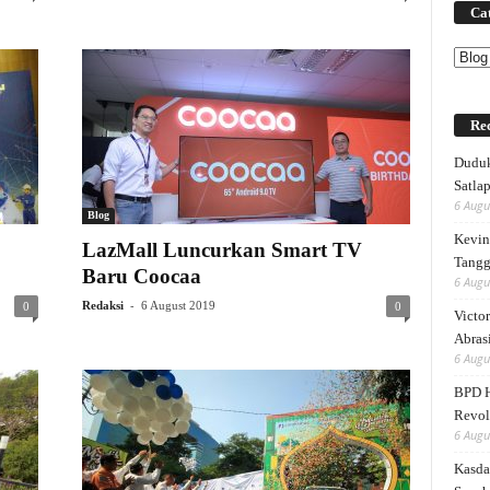
Cat
Categ
Rec
Duduk
Satlap
6 Augu
Blog
Kevin 
LazMall Luncurkan Smart TV
Tangg
Baru Coocaa
6 Augu
-
Redaksi
6 August 2019
0
0
Victor
Abrasi
6 Augu
BPD H
Revol
6 Augu
Kasda