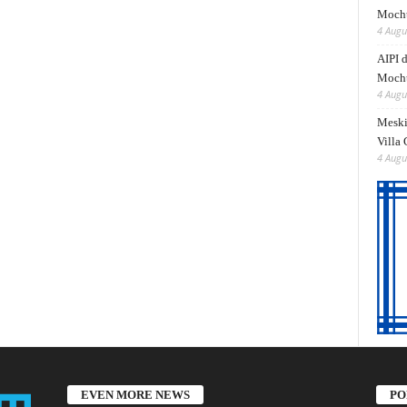
Mocht
4 Augu
AIPI 
Mocht
4 Augu
Meski
Villa
4 Augu
EVEN MORE NEWS
PO