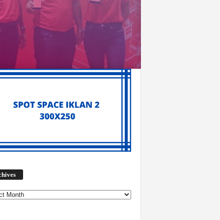
Archives
chives