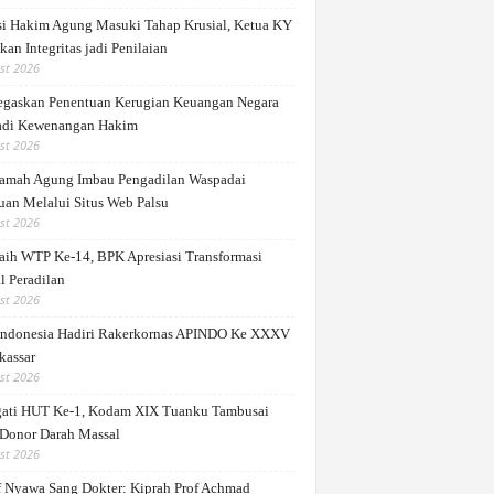
si Hakim Agung Masuki Tahap Krusial, Ketua KY
an Integritas jadi Penilaian
st 2026
gaskan Penentuan Kerugian Keuangan Negara
di Kewenangan Hakim
st 2026
mah Agung Imbau Pengadilan Waspadai
uan Melalui Situs Web Palsu
st 2026
ih WTP Ke-14, BPK Apresiasi Transformasi
l Peradilan
st 2026
ndonesia Hadiri Rakerkornas APINDO Ke XXXV
kassar
st 2026
gati HUT Ke-1, Kodam XIX Tuanku Tambusai
 Donor Darah Massal
st 2026
 Nyawa Sang Dokter: Kiprah Prof Achmad