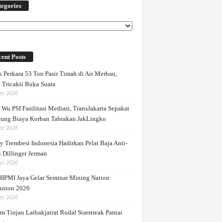
egories
ories
ent Posts
 Perkara 53 Ton Pasir Timah di Air Merbau,
 Tricakti Buka Suara
st 2026
Wu PSI Fasilitasi Mediasi, TransJakarta Sepakat
ung Biaya Korban Tabrakan JakLingko
st 2026
y Trembesi Indonesia Hadirkan Pelat Baja Anti-
 Dillinger Jerman
st 2026
IPMI Jaya Gelar Seminar Mining Nation
ution 2026
st 2026
m Tinjau Latbakjatrat Rudal Starstreak Pantai