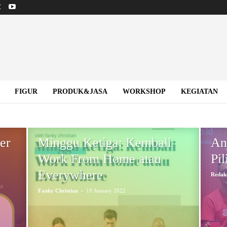
FIGUR
PRODUK&JASA
WORKSHOP
KEGIATAN
T
FIGUR BISKOM
FOKUS
INDONESIA NEW NORMAL
LINK PARTNER
LITERASI
MAJALAH
NASIONAL
PODCAST
PRODUK
PRODUK&JASA
PUBLIC EXPOSE
er
Minggu Ketiga: Kembali
An
Work From Home atau
Pi
Everywhere
Redak
-
Fanky Christian
19 January 2022