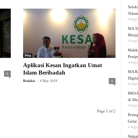
Selek
Tekank
4 Augu
MA Te
Menja
4 Augu
Mahka
Blog
Penip
4 Augu
Aplikasi Kesan Ingatkan Umat
Islam Beribadah
MA Ra
0
Digita
-
Redaksi
4 May 2019
0
4 Augu
IMO-I
di Ma
4 Augu
Page 1 of 2
Perin
Gelar
4 Augu
Wakaf