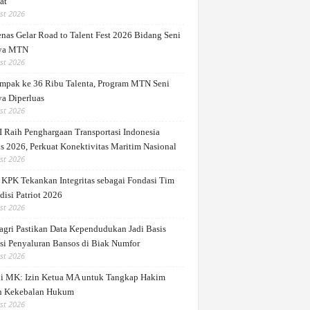
at
st 2026
nas Gelar Road to Talent Fest 2026 Bidang Seni
ya MTN
st 2026
mpak ke 36 Ribu Talenta, Program MTN Seni
a Diperluas
st 2026
 Raih Penghargaan Transportasi Indonesia
s 2026, Perkuat Konektivitas Maritim Nasional
st 2026
 KPK Tekankan Integritas sebagai Fondasi Tim
disi Patriot 2026
st 2026
gri Pastikan Data Kependudukan Jadi Basis
si Penyaluran Bansos di Biak Numfor
st 2026
di MK: Izin Ketua MA untuk Tangkap Hakim
 Kekebalan Hukum
st 2026