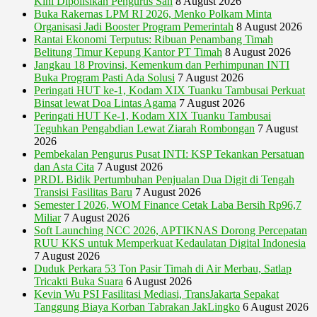
Kini Dipolisikan Pengurus Sah
8 August 2026
Buka Rakernas LPM RI 2026, Menko Polkam Minta
Organisasi Jadi Booster Program Pemerintah
8 August 2026
Rantai Ekonomi Terputus: Ribuan Penambang Timah
Belitung Timur Kepung Kantor PT Timah
8 August 2026
Jangkau 18 Provinsi, Kemenkum dan Perhimpunan INTI
Buka Program Pasti Ada Solusi
7 August 2026
Peringati HUT ke-1, Kodam XIX Tuanku Tambusai Perkuat
Binsat lewat Doa Lintas Agama
7 August 2026
Peringati HUT Ke-1, Kodam XIX Tuanku Tambusai
Teguhkan Pengabdian Lewat Ziarah Rombongan
7 August
2026
Pembekalan Pengurus Pusat INTI: KSP Tekankan Persatuan
dan Asta Cita
7 August 2026
PRDL Bidik Pertumbuhan Penjualan Dua Digit di Tengah
Transisi Fasilitas Baru
7 August 2026
Semester I 2026, WOM Finance Cetak Laba Bersih Rp96,7
Miliar
7 August 2026
Soft Launching NCC 2026, APTIKNAS Dorong Percepatan
RUU KKS untuk Memperkuat Kedaulatan Digital Indonesia
7 August 2026
Duduk Perkara 53 Ton Pasir Timah di Air Merbau, Satlap
Tricakti Buka Suara
6 August 2026
Kevin Wu PSI Fasilitasi Mediasi, TransJakarta Sepakat
Tanggung Biaya Korban Tabrakan JakLingko
6 August 2026