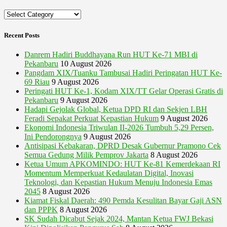
Categories
Recent Posts
Danrem Hadiri Buddhayana Run HUT Ke-71 MBI di
Pekanbaru
10 August 2026
Pangdam XIX/Tuanku Tambusai Hadiri Peringatan HUT Ke-
69 Riau
9 August 2026
Peringati HUT Ke-1, Kodam XIX/TT Gelar Operasi Gratis di
Pekanbaru
9 August 2026
Hadapi Gejolak Global, Ketua DPD RI dan Sekjen LBH
Feradi Sepakat Perkuat Kepastian Hukum
9 August 2026
Ekonomi Indonesia Triwulan II-2026 Tumbuh 5,29 Persen,
Ini Pendorongnya
9 August 2026
Antisipasi Kebakaran, DPRD Desak Gubernur Pramono Cek
Semua Gedung Milik Pemprov Jakarta
8 August 2026
Ketua Umum APKOMINDO: HUT Ke-81 Kemerdekaan RI
Momentum Memperkuat Kedaulatan Digital, Inovasi
Teknologi, dan Kepastian Hukum Menuju Indonesia Emas
2045
8 August 2026
Kiamat Fiskal Daerah: 490 Pemda Kesulitan Bayar Gaji ASN
dan PPPK
8 August 2026
SK Sudah Dicabut Sejak 2024, Mantan Ketua FWJ Bekasi