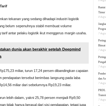
8 Augu
Tarif
Rantai
Timur 
8 Augu
an tekanan yang sedang dihadapi industri logistik
Jangka
 yang belum sepenuhnya stabil membuat volume
Progra
 tarif antar pelaku logistik ikut menggerus margin usaha.
7 Augu
Pering
Binsat
takan dunia akan berakhir setelah Deepmind
7 Augu
a
Pering
Pengab
7 Augu
5,23 miliar, turun 17,24 persen dibandingkan capaian
Pembek
n pendapatan tersebut berimbas langsung pada laba
dan As
7 Augu
p14,56 miliar dari sebelumnya Rp19,23 miliar.
PRDL B
Transis
urun lebih dalam, yakni 25,78 persen menjadi Rp9,50
7 Augu
nan tidak hanya berasal dari sisi pendapatan, tetapi juga