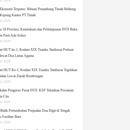
st 2026
 Ekonomi Terputus: Ribuan Penambang Timah Belitung
Kepung Kantor PT Timah
st 2026
u 18 Provinsi, Kemenkum dan Perhimpunan INTI Buka
m Pasti Ada Solusi
st 2026
ati HUT ke-1, Kodam XIX Tuanku Tambusai Perkuat
 lewat Doa Lintas Agama
st 2026
ati HUT Ke-1, Kodam XIX Tuanku Tambusai Teguhkan
dian Lewat Ziarah Rombongan
st 2026
alan Pengurus Pusat INTI: KSP Tekankan Persatuan
ta Cita
st 2026
idik Pertumbuhan Penjualan Dua Digit di Tengah
i Fasilitas Baru
st 2026