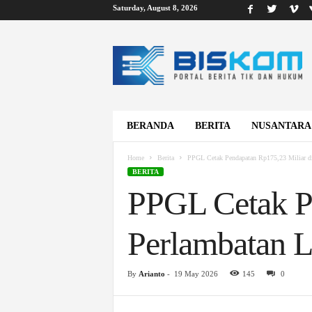
Saturday, August 8, 2026
B
i
s
k
o
m
BERANDA
BERITA
NUSANTARA
Home
Berita
PPGL Cetak Pendapatan Rp175,23 Miliar di
BERITA
PPGL Cetak Pe
Perlambatan L
By
Arianto
-
19 May 2026
145
0