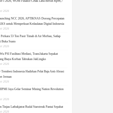
er I 2026, WOM Finance Cetak Laba Bersih Rp96,7
st 2026
Launching NCC 2026, APTIKNAS Dorong Percepatan
S untuk Memperkuat Kedaulatan Digital Indonesia
st 2026
Perkara 53 Ton Pasir Timah di Air Merbau, Satlap
ti Buka Suara
st 2026
Wu PSI Fasilitasi Mediasi, TransJakarta Sepakat
ng Biaya Korban Tabrakan JakLingko
st 2026
y Trembesi Indonesia Hadirkan Pelat Baja Anti-Abrasi
ger Jerman
st 2026
PMI Jaya Gelar Seminar Mining Nation Revolution
st 2026
 Tinjau Latbakjatrat Rudal Starstreak Pantai Sepahat
st 2026