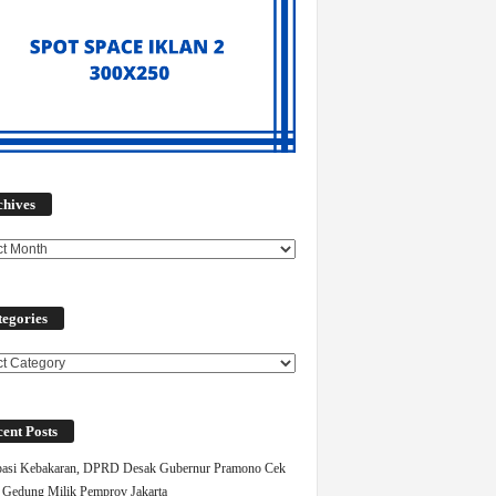
Archives
chives
egories
ories
ent Posts
pasi Kebakaran, DPRD Desak Gubernur Pramono Cek
Gedung Milik Pemprov Jakarta