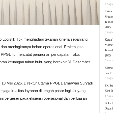
8 Augu
Ketua
Moment
Teknol
2045
8 Augu
 Logistik Tbk menghadapi tekanan kinerja sepanjang
Ketua
Moment
ik dan meningkatnya beban operasional. Emiten jasa
Teknol
 PPGL itu mencatat penurunan pendapatan, laba,
2045
8 Augu
aporan keuangan tahun buku yang berakhir 31 Desember
Kiamat
dan P
8 Augu
sa, 19 Mei 2026, Direktur Utama PPGL Darmawan Suryadi
SK Sud
aga kualitas layanan di tengah pasar logistik yang
Kini D
8 Augu
ni bergeser pada efisiensi operasional dan perluasan
Buka 
Organi