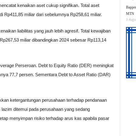
encatat kenaikan aset cukup signifikan. Total aset
Bappen
MTN
i Rp411,85 miliar dari sebelumnya Rp258,61 miliar.
5 Augu
aikan liabilitas yang jauh lebih agresif. Total kewajiban
 Rp267,53 miliar dibandingkan 2024 sebesar Rp113,14
leverage Perseroan. Debt to Equity Ratio (DER) meningkat
mnya 77,7 persen. Sementara Debt to Asset Ratio (DAR)
ukkan ketergantungan perusahaan terhadap pendanaan
ni lazim ditemui pada perusahaan yang sedang
tap menyimpan risiko terhadap arus kas apabila pasar