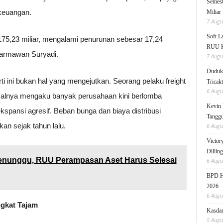
Semest
keuangan.
Miliar
7 Augu
Soft 
75,23 miliar, mengalami penurunan sebesar 17,24
RUU KK
Darmawan Suryadi.
7 Augu
Duduk 
rti ini bukan hal yang mengejutkan. Seorang pelaku freight
Tricak
6 Augu
isalnya mengaku banyak perusahaan kini berlomba
Kevin 
spansi agresif. Beban bunga dan biaya distribusi
Tanggu
kan sejak tahun lalu.
6 Augu
Victor
Dillin
enunggu, RUU Perampasan Aset Harus Selesai
6 Augu
BPD HI
2026
6 Augu
gkat Tajam
Kasdam
5 Augu