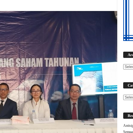
Ar
Cat
Categ
Rec
Antisi
Semua 