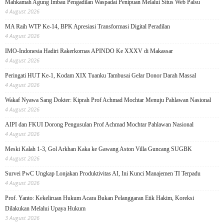
Mahkamah Agung Imbau Pengadilan Waspadai Penipuan Melalui Situs Web Palsu
4 August 2026
MA Raih WTP Ke-14, BPK Apresiasi Transformasi Digital Peradilan
4 August 2026
IMO-Indonesia Hadiri Rakerkornas APINDO Ke XXXV di Makassar
4 August 2026
Peringati HUT Ke-1, Kodam XIX Tuanku Tambusai Gelar Donor Darah Massal
4 August 2026
Wakaf Nyawa Sang Dokter: Kiprah Prof Achmad Mochtar Menuju Pahlawan Nasional
4 August 2026
AIPI dan FKUI Dorong Pengusulan Prof Achmad Mochtar Pahlawan Nasional
4 August 2026
Meski Kalah 1-3, Gol Arkhan Kaka ke Gawang Aston Villa Guncang SUGBK
4 August 2026
Survei PwC Ungkap Lonjakan Produktivitas AI, Ini Kunci Manajemen TI Terpadu
4 August 2026
Prof. Yanto: Kekeliruan Hukum Acara Bukan Pelanggaran Etik Hakim, Koreksi
Dilakukan Melalui Upaya Hukum
3 August 2026