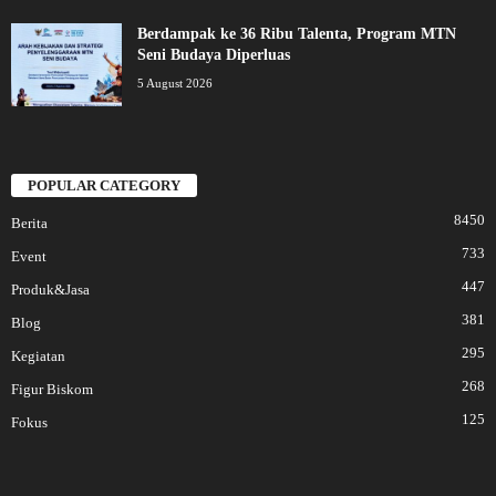
Berdampak ke 36 Ribu Talenta, Program MTN
Seni Budaya Diperluas
5 August 2026
POPULAR CATEGORY
8450
Berita
733
Event
447
Produk&Jasa
381
Blog
295
Kegiatan
268
Figur Biskom
125
Fokus