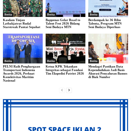
Berita
Berita
Berita
Kasdam Tinjau
Bappenas Gelar Road to
Berdampak ke 36 Ribu
Latbakjatrat Rudal
Talent Fest 2026 Bidang
Talenta, Program MTN
Starstreak Pantai Sepahat
Seni Budaya MTN
Seni Budaya Diperluas
Berita
Berita
Berita
PELNI Raih Penghargaan
Ketua KPK Tekankan
Mendagri Pastikan Data
Transportasi Indonesia
Integritas sebagai Fondasi
Kependudukan Jadi Basis
Awards 2026, Perkuat
Tim Ekspedisi Patriot 2026
Akurasi Penyaluran Bansos
Konektivitas Maritim
di Biak Numfor
Nasional