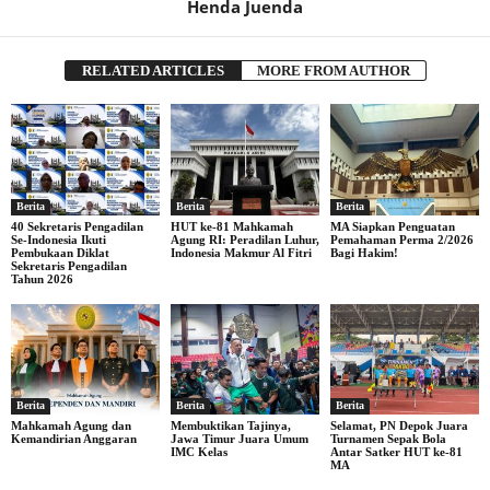
Henda Juenda
RELATED ARTICLES
MORE FROM AUTHOR
Berita
Berita
Berita
40 Sekretaris Pengadilan
HUT ke-81 Mahkamah
MA Siapkan Penguatan
Se-Indonesia Ikuti
Agung RI: Peradilan Luhur,
Pemahaman Perma 2/2026
Pembukaan Diklat
Indonesia Makmur Al Fitri
Bagi Hakim!
Sekretaris Pengadilan
Tahun 2026
Berita
Berita
Berita
Mahkamah Agung dan
Membuktikan Tajinya,
Selamat, PN Depok Juara
Kemandirian Anggaran
Jawa Timur Juara Umum
Turnamen Sepak Bola
IMC Kelas
Antar Satker HUT ke-81
MA