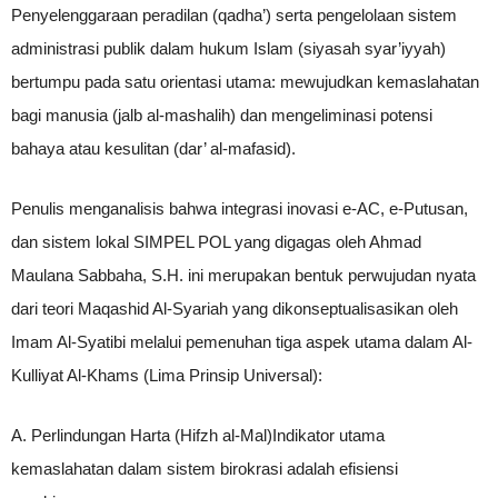
Penyelenggaraan peradilan (qadha’) serta pengelolaan sistem
administrasi publik dalam hukum Islam (siyasah syar’iyyah)
bertumpu pada satu orientasi utama: mewujudkan kemaslahatan
bagi manusia (jalb al-mashalih) dan mengeliminasi potensi
bahaya atau kesulitan (dar’ al-mafasid).
Penulis menganalisis bahwa integrasi inovasi e-AC, e-Putusan,
dan sistem lokal SIMPEL POL yang digagas oleh Ahmad
Maulana Sabbaha, S.H. ini merupakan bentuk perwujudan nyata
dari teori Maqashid Al-Syariah yang dikonseptualisasikan oleh
Imam Al-Syatibi melalui pemenuhan tiga aspek utama dalam Al-
Kulliyat Al-Khams (Lima Prinsip Universal):
A. Perlindungan Harta (Hifzh al-Mal)Indikator utama
kemaslahatan dalam sistem birokrasi adalah efisiensi