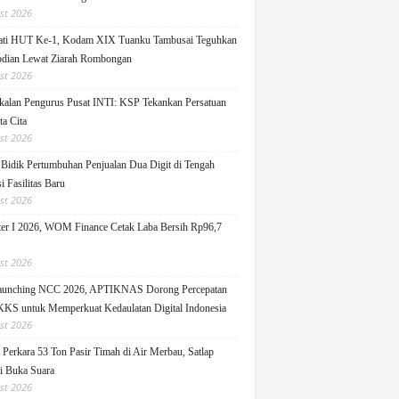
st 2026
ati HUT Ke-1, Kodam XIX Tuanku Tambusai Teguhkan
dian Lewat Ziarah Rombongan
st 2026
alan Pengurus Pusat INTI: KSP Tekankan Persatuan
ta Cita
st 2026
idik Pertumbuhan Penjualan Dua Digit di Tengah
i Fasilitas Baru
st 2026
er I 2026, WOM Finance Cetak Laba Bersih Rp96,7
st 2026
Launching NCC 2026, APTIKNAS Dorong Percepatan
S untuk Memperkuat Kedaulatan Digital Indonesia
st 2026
Perkara 53 Ton Pasir Timah di Air Merbau, Satlap
ti Buka Suara
st 2026