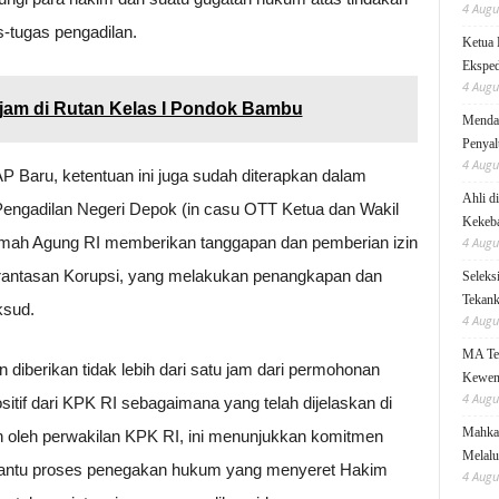
4 Augu
-tugas pengadilan.
Ketua 
Eksped
4 Augu
jam di Rutan Kelas I Pondok Bambu
Mendag
Penyal
4 Augu
P Baru, ketentuan ini juga sudah diterapkan dalam
Ahli d
ngadilan Negeri Depok (in casu OTT Ketua dan Wakil
Kekeb
ah Agung RI memberikan tanggapan dan pemberian izin
4 Augu
rantasan Korupsi, yang melakukan penangkapan dan
Seleks
Tekanka
ksud.
4 Augu
MA Teg
diberikan tidak lebih dari satu jam dari permohonan
Kewen
4 Augu
tif dari KPK RI sebagaimana yang telah dijelaskan di
Mahkam
n oleh perwakilan KPK RI, ini menunjukkan komitmen
Melalu
antu proses penegakan hukum yang menyeret Hakim
4 Augu