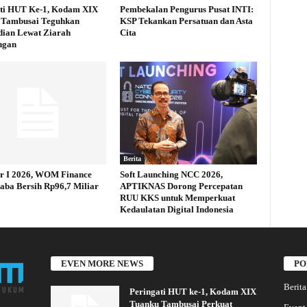
ti HUT Ke-1, Kodam XIX
Pembekalan Pengurus Pusat INTI:
 Tambusai Teguhkan
KSP Tekankan Persatuan dan Asta
ian Lewat Ziarah
Cita
ngan
Berita
r I 2026, WOM Finance
Soft Launching NCC 2026,
aba Bersih Rp96,7 Miliar
APTIKNAS Dorong Percepatan
RUU KKS untuk Memperkuat
Kedaulatan Digital Indonesia
EVEN MORE NEWS
PO
Berita
Peringati HUT ke-1, Kodam XIX
Tuanku Tambusai Perkuat