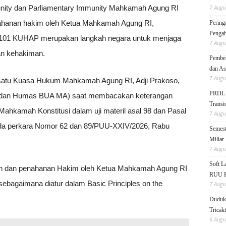
unity dan Parliamentary Immunity Mahkamah Agung RI
7 Augu
ahanan hakim oleh Ketua Mahkamah Agung RI,
Pering
Pengab
l 101 KUHAP merupakan langkah negara untuk menjaga
7 Augu
an kehakiman.
Pembek
dan As
7 Augu
h satu Kuasa Hukum Mahkamah Agung RI, Adji Prakoso,
PRDL B
um dan Humas BUA MA) saat membacakan keterangan
Transis
hkamah Konstitusi dalam uji materil asal 98 dan Pasal
7 Augu
a perkara Nomor 62 dan 89/PUU-XXIV/2026, Rabu
Semest
Miliar
7 Augu
Soft 
apan dan penahanan Hakim oleh Ketua Mahkamah Agung RI
RUU KK
sebagaimana diatur dalam Basic Principles on the
7 Augu
Duduk 
Tricak
6 Augu