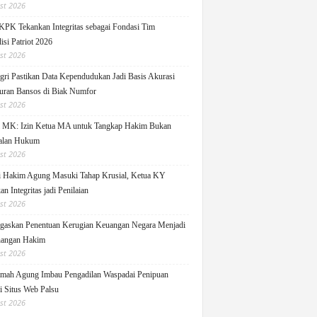
st 2026
KPK Tekankan Integritas sebagai Fondasi Tim
isi Patriot 2026
st 2026
ri Pastikan Data Kependudukan Jadi Basis Akurasi
uran Bansos di Biak Numfor
st 2026
i MK: Izin Ketua MA untuk Tangkap Hakim Bukan
alan Hukum
st 2026
i Hakim Agung Masuki Tahap Krusial, Ketua KY
n Integritas jadi Penilaian
st 2026
askan Penentuan Kerugian Keuangan Negara Menjadi
angan Hakim
st 2026
ah Agung Imbau Pengadilan Waspadai Penipuan
i Situs Web Palsu
st 2026