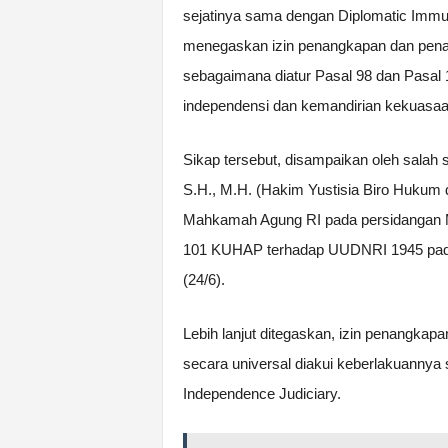
sejatinya sama dengan Diplomatic Imm
menegaskan izin penangkapan dan pen
sebagaimana diatur Pasal 98 dan Pasa
independensi dan kemandirian kekuasa
Sikap tersebut, disampaikan oleh sala
S.H., M.H. (Hakim Yustisia Biro Huk
Mahkamah Agung RI pada persidangan Ma
101 KUHAP terhadap UUDNRI 1945 pad
(24/6).
Lebih lanjut ditegaskan, izin penangk
secara universal diakui keberlakuannya 
Independence Judiciary.