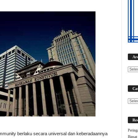
Ar
Cat
Categ
Rec
Pering
mmunity berlaku secara universal dan keberadaannya
Binsat