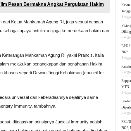
ilm Pesan Bermakna Angkat Pergulatan Hakim
Kevin 
Tanggu
6 Augu
 dari Ketua Mahkamah Agung RI, juga sesuai dengan
Victor
aju sebagai upaya untuk menjaga kemerdekaan hakim dan
Dillin
6 Augu
BPD HI
2026
an Keterangan Mahkamah Agung RI yakni Prancis, Italia
6 Augu
, dalam melakukan penangkapan dan penahanan Hakim
Kasdam
5 Augu
n khusus seperti Dewan Tinggi Kehakiman (council for
Bappen
MTN
5 Augu
secara universal dan keberadaannya sejatinya sama
Berdam
mentary Immunity, tambahnya.
Diperl
5 Augu
but, ditegaskan prinsipnya Judicial Immunity adalah
PELNI 
2026, 
ngi para hakim dari suatu gugatan hukum atas tindakan