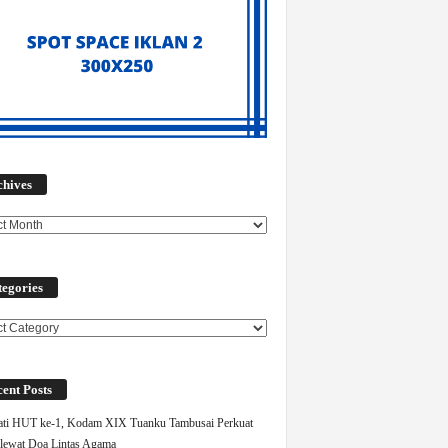
Archives
chives
egories
ories
ent Posts
ati HUT ke-1, Kodam XIX Tuanku Tambusai Perkuat
 lewat Doa Lintas Agama