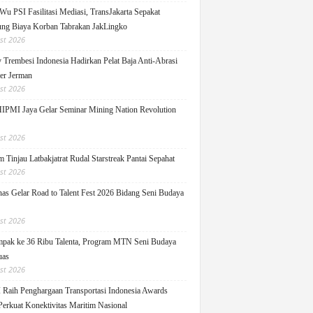
Wu PSI Fasilitasi Mediasi, TransJakarta Sepakat
ng Biaya Korban Tabrakan JakLingko
st 2026
y Trembesi Indonesia Hadirkan Pelat Baja Anti-Abrasi
ger Jerman
st 2026
PMI Jaya Gelar Seminar Mining Nation Revolution
st 2026
 Tinjau Latbakjatrat Rudal Starstreak Pantai Sepahat
st 2026
as Gelar Road to Talent Fest 2026 Bidang Seni Budaya
st 2026
pak ke 36 Ribu Talenta, Program MTN Seni Budaya
uas
st 2026
Raih Penghargaan Transportasi Indonesia Awards
Perkuat Konektivitas Maritim Nasional