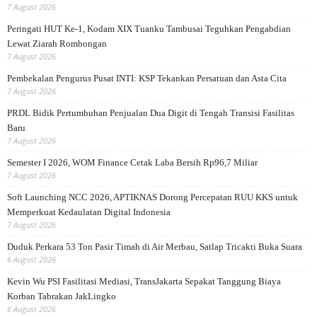
7 August 2026
Peringati HUT Ke-1, Kodam XIX Tuanku Tambusai Teguhkan Pengabdian
Lewat Ziarah Rombongan
7 August 2026
Pembekalan Pengurus Pusat INTI: KSP Tekankan Persatuan dan Asta Cita
7 August 2026
PRDL Bidik Pertumbuhan Penjualan Dua Digit di Tengah Transisi Fasilitas
Baru
7 August 2026
Semester I 2026, WOM Finance Cetak Laba Bersih Rp96,7 Miliar
7 August 2026
Soft Launching NCC 2026, APTIKNAS Dorong Percepatan RUU KKS untuk
Memperkuat Kedaulatan Digital Indonesia
7 August 2026
Duduk Perkara 53 Ton Pasir Timah di Air Merbau, Satlap Tricakti Buka Suara
6 August 2026
Kevin Wu PSI Fasilitasi Mediasi, TransJakarta Sepakat Tanggung Biaya
Korban Tabrakan JakLingko
6 August 2026