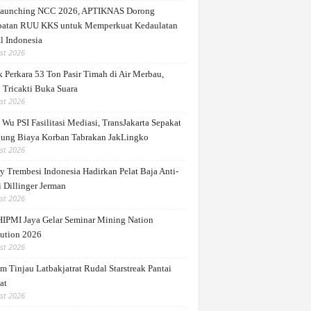
Launching NCC 2026, APTIKNAS Dorong
patan RUU KKS untuk Memperkuat Kedaulatan
l Indonesia
st 2026
 Perkara 53 Ton Pasir Timah di Air Merbau,
 Tricakti Buka Suara
st 2026
Wu PSI Fasilitasi Mediasi, TransJakarta Sepakat
ung Biaya Korban Tabrakan JakLingko
st 2026
y Trembesi Indonesia Hadirkan Pelat Baja Anti-
 Dillinger Jerman
st 2026
IPMI Jaya Gelar Seminar Mining Nation
ution 2026
st 2026
m Tinjau Latbakjatrat Rudal Starstreak Pantai
at
st 2026