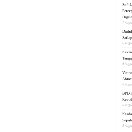
Soft 
Perce
Digita
7 Augu
Duduk
Satlap
6 Augu
Kevin 
Tangg
6 Augu
Victor
Abrasi
6 Augu
BPD H
Revol
6 Augu
Kasda
Sepah
5 Augu