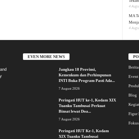
Tekank
4 Augu
MA Te
Menja
4 Augu
EVEN MORE NEWS
PO
Berita
Jangkau 18 Provinsi,
 and
Kemenkum dan Perhimpunan
y
Event
INTI Buka Program Pasti Ada...
Produ
7 August 2026
Blog
Peringati HUT ke-1, Kodam XIX
Kegia
Tuanku Tambusai Perkuat
Binsat lewat Doa...
Figur
7 August 2026
Fokus
Peringati HUT Ke-1, Kodam
XIX Tuanku Tambusai