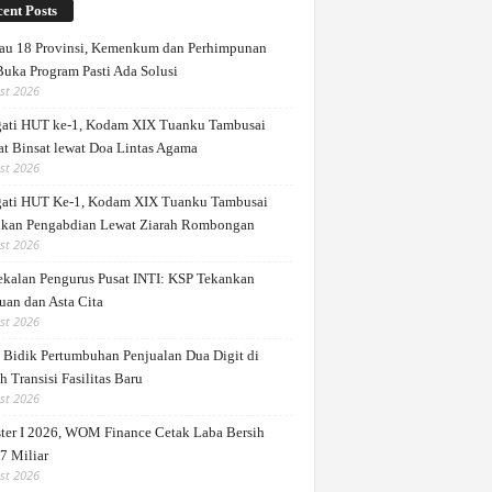
ent Posts
au 18 Provinsi, Kemenkum dan Perhimpunan
Buka Program Pasti Ada Solusi
st 2026
gati HUT ke-1, Kodam XIX Tuanku Tambusai
at Binsat lewat Doa Lintas Agama
st 2026
gati HUT Ke-1, Kodam XIX Tuanku Tambusai
kan Pengabdian Lewat Ziarah Rombongan
st 2026
kalan Pengurus Pusat INTI: KSP Tekankan
uan dan Asta Cita
st 2026
Bidik Pertumbuhan Penjualan Dua Digit di
 Transisi Fasilitas Baru
st 2026
ter I 2026, WOM Finance Cetak Laba Bersih
7 Miliar
st 2026