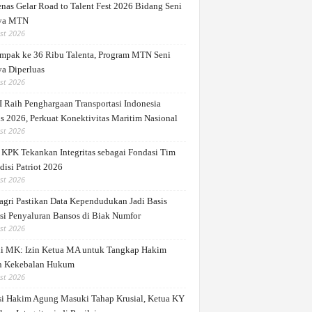
nas Gelar Road to Talent Fest 2026 Bidang Seni
ya MTN
st 2026
mpak ke 36 Ribu Talenta, Program MTN Seni
a Diperluas
st 2026
 Raih Penghargaan Transportasi Indonesia
s 2026, Perkuat Konektivitas Maritim Nasional
st 2026
 KPK Tekankan Integritas sebagai Fondasi Tim
disi Patriot 2026
st 2026
gri Pastikan Data Kependudukan Jadi Basis
si Penyaluran Bansos di Biak Numfor
st 2026
di MK: Izin Ketua MA untuk Tangkap Hakim
 Kekebalan Hukum
st 2026
si Hakim Agung Masuki Tahap Krusial, Ketua KY