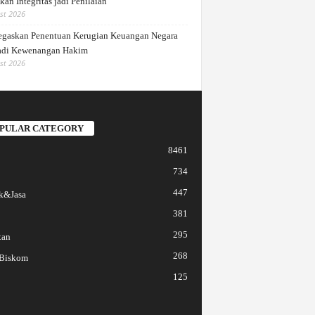
an Integritas jadi Penilaian
st 2026
gaskan Penentuan Kerugian Keuangan Negara
di Kewenangan Hakim
st 2026
PULAR CATEGORY
8461
734
447
k&Jasa
381
295
tan
268
 Biskom
125