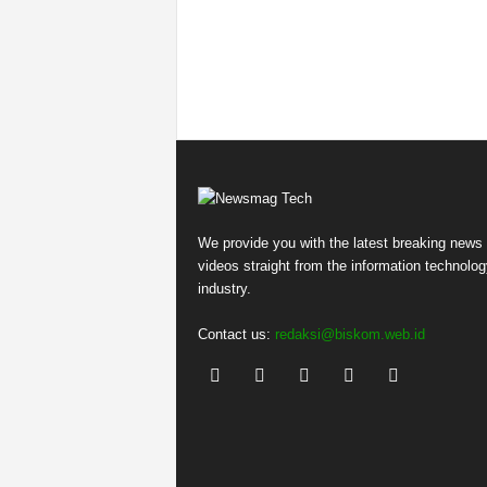
We provide you with the latest breaking news
videos straight from the information technolog
industry.
Contact us:
redaksi@biskom.web.id