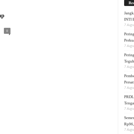
Rec
Jangk
mp
INTI 
7 Augu
0
Perin
Perku
7 Augu
Perin
Teguh
7 Augu
Pembe
Persat
7 Augu
PRDL 
Tengah
7 Augu
Semes
Rp96,
7 Augu