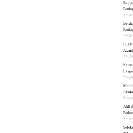
Bappe
Buda
5 Augu
Berda
Buday
5 Augu
PELNI
Award
4 Augu
Ketua
Ekspe
4 Augu
Menda
Akura
4 Augu
Ahli 
Bukan
4 Augu
Selek