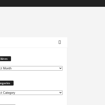
Archives
chives
egories
ories