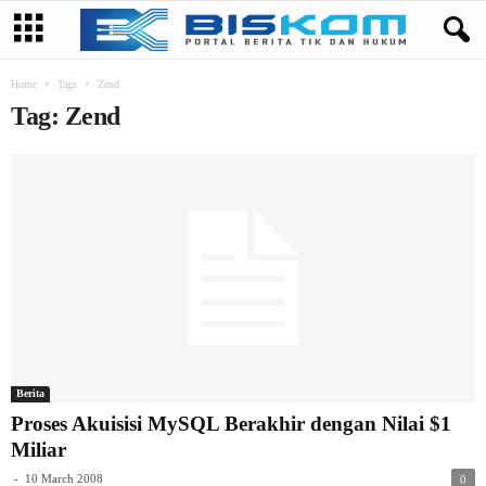
Home
Tags
Zend
Tag: Zend
Berita
Proses Akuisisi MySQL Berakhir dengan Nilai $1
Miliar
-
10 March 2008
0