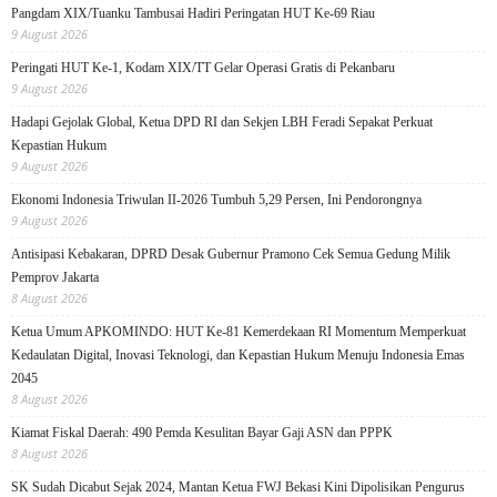
Pangdam XIX/Tuanku Tambusai Hadiri Peringatan HUT Ke-69 Riau
9 August 2026
Peringati HUT Ke-1, Kodam XIX/TT Gelar Operasi Gratis di Pekanbaru
9 August 2026
Hadapi Gejolak Global, Ketua DPD RI dan Sekjen LBH Feradi Sepakat Perkuat
Kepastian Hukum
9 August 2026
Ekonomi Indonesia Triwulan II-2026 Tumbuh 5,29 Persen, Ini Pendorongnya
9 August 2026
Antisipasi Kebakaran, DPRD Desak Gubernur Pramono Cek Semua Gedung Milik
Pemprov Jakarta
8 August 2026
Ketua Umum APKOMINDO: HUT Ke-81 Kemerdekaan RI Momentum Memperkuat
Kedaulatan Digital, Inovasi Teknologi, dan Kepastian Hukum Menuju Indonesia Emas
2045
8 August 2026
Kiamat Fiskal Daerah: 490 Pemda Kesulitan Bayar Gaji ASN dan PPPK
8 August 2026
SK Sudah Dicabut Sejak 2024, Mantan Ketua FWJ Bekasi Kini Dipolisikan Pengurus