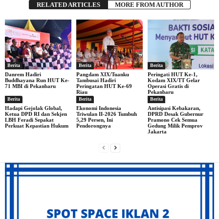
RELATED ARTICLES
MORE FROM AUTHOR
Berita
Berita
Berita
Danrem Hadiri
Pangdam XIX/Tuanku
Peringati HUT Ke-1,
Buddhayana Run HUT Ke-
Tambusai Hadiri
Kodam XIX/TT Gelar
71 MBI di Pekanbaru
Peringatan HUT Ke-69
Operasi Gratis di
Riau
Pekanbaru
Berita
Berita
Berita
Hadapi Gejolak Global,
Ekonomi Indonesia
Antisipasi Kebakaran,
Ketua DPD RI dan Sekjen
Triwulan II-2026 Tumbuh
DPRD Desak Gubernur
LBH Feradi Sepakat
5,29 Persen, Ini
Pramono Cek Semua
Perkuat Kepastian Hukum
Pendorongnya
Gedung Milik Pemprov
Jakarta