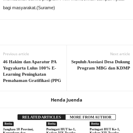
bagi masyarakat.(Surame)
Previous article
Next article
46 Hakim dan Aparatur PA
Sepuluh Asosiasi Desa Dukung
Yogyakarta Lulus 100% E-
Program MBG dan KDMP
Learning Peningkatan
Pemahaman Gratifikasi (PPG
Henda Juenda
RELATED ARTICLES
MORE FROM AUTHOR
Berita
Berita
Berita
Jangkau 18 Provinsi,
Peringati HUT ke-1,
Peringati HUT Ke-1,
Kemenkum dan
Kodam XIX Tuanku
Kodam XIX Tuanku