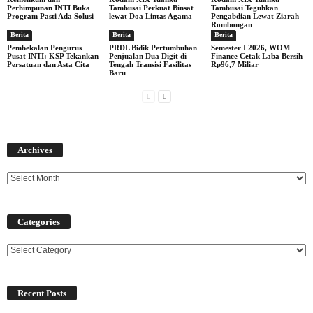
Perhimpunan INTI Buka
Tambusai Perkuat Binsat
Tambusai Teguhkan
Program Pasti Ada Solusi
lewat Doa Lintas Agama
Pengabdian Lewat Ziarah
Rombongan
Berita
Berita
Berita
Pembekalan Pengurus
PRDL Bidik Pertumbuhan
Semester I 2026, WOM
Pusat INTI: KSP Tekankan
Penjualan Dua Digit di
Finance Cetak Laba Bersih
Persatuan dan Asta Cita
Tengah Transisi Fasilitas
Rp96,7 Miliar
Baru
Archives
Archives
Categories
Categories
Recent Posts