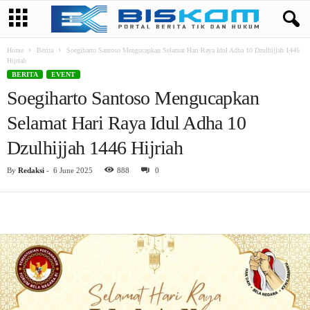
Home
Berita
Soegiharto Santoso Mengucapkan Selamat Hari Raya Idul Adha 10 Dzulhijjah 1446
Hijriah
BERITA
EVENT
Soegiharto Santoso Mengucapkan
Selamat Hari Raya Idul Adha 10
Dzulhijjah 1446 Hijriah
By
Redaksi
-
6 June 2025
888
0