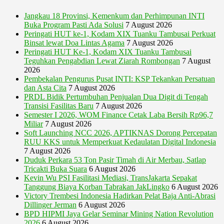
Jangkau 18 Provinsi, Kemenkum dan Perhimpunan INTI
Buka Program Pasti Ada Solusi
7 August 2026
Peringati HUT ke-1, Kodam XIX Tuanku Tambusai Perkuat
Binsat lewat Doa Lintas Agama
7 August 2026
Peringati HUT Ke-1, Kodam XIX Tuanku Tambusai
Teguhkan Pengabdian Lewat Ziarah Rombongan
7 August
2026
Pembekalan Pengurus Pusat INTI: KSP Tekankan Persatuan
dan Asta Cita
7 August 2026
PRDL Bidik Pertumbuhan Penjualan Dua Digit di Tengah
Transisi Fasilitas Baru
7 August 2026
Semester I 2026, WOM Finance Cetak Laba Bersih Rp96,7
Miliar
7 August 2026
Soft Launching NCC 2026, APTIKNAS Dorong Percepatan
RUU KKS untuk Memperkuat Kedaulatan Digital Indonesia
7 August 2026
Duduk Perkara 53 Ton Pasir Timah di Air Merbau, Satlap
Tricakti Buka Suara
6 August 2026
Kevin Wu PSI Fasilitasi Mediasi, TransJakarta Sepakat
Tanggung Biaya Korban Tabrakan JakLingko
6 August 2026
Victory Trembesi Indonesia Hadirkan Pelat Baja Anti-Abrasi
Dillinger Jerman
6 August 2026
BPD HIPMI Jaya Gelar Seminar Mining Nation Revolution
2026
6 August 2026