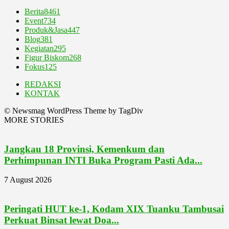
Berita
8461
Event
734
Produk&Jasa
447
Blog
381
Kegiatan
295
Figur Biskom
268
Fokus
125
REDAKSI
KONTAK
© Newsmag WordPress Theme by TagDiv
MORE STORIES
Jangkau 18 Provinsi, Kemenkum dan
Perhimpunan INTI Buka Program Pasti Ada...
7 August 2026
Peringati HUT ke-1, Kodam XIX Tuanku Tambusai
Perkuat Binsat lewat Doa...