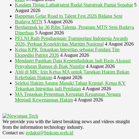
Kasdam Tinjau Latbakjatrat Rudal Starstreak Pantai Sepahat
5
August 2026
Bappenas Gelar Road to Talent Fest 2026 Bidang Seni
Budaya MTN
5 August 2026
Berdampak ke 36 Ribu Talenta, Program MTN Seni Budaya
Diperluas
5 August 2026
PELNI Raih Penghargaan Transportasi Indonesia Awards
2026, Perkuat Konektivitas Maritim Nasional
4 August 2026
Ketua KPK Tekankan Integritas sebagai Fondasi Tim
Ekspedisi Patriot 2026
4 August 2026
Mendagri Pastikan Data Kependudukan Jadi Basis Akurasi
Penyaluran Bansos di Biak Numfor
4 August 2026
Ahli di MK: Izin Ketua MA untuk Tangkap Hakim Bukan
Kekebalan Hukum
4 August 2026
Seleksi Hakim Agung Masuki Tahap Krusial, Ketua KY
Tekankan Integritas jadi Penilaian
4 August 2026
MA Tegaskan Penentuan Kerugian Keuangan Negara
Menjadi Kewenangan Hakim
4 August 2026
We provide you with the latest breaking news and videos straight
from the information technology industry.
Contact us:
redaksi@biskom.web.id