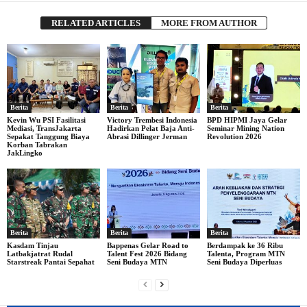
RELATED ARTICLES
MORE FROM AUTHOR
Berita
Berita
Berita
Kevin Wu PSI Fasilitasi
Victory Trembesi Indonesia
BPD HIPMI Jaya Gelar
Mediasi, TransJakarta
Hadirkan Pelat Baja Anti-
Seminar Mining Nation
Sepakat Tanggung Biaya
Abrasi Dillinger Jerman
Revolution 2026
Korban Tabrakan
JakLingko
Berita
Berita
Berita
Kasdam Tinjau
Bappenas Gelar Road to
Berdampak ke 36 Ribu
Latbakjatrat Rudal
Talent Fest 2026 Bidang
Talenta, Program MTN
Starstreak Pantai Sepahat
Seni Budaya MTN
Seni Budaya Diperluas