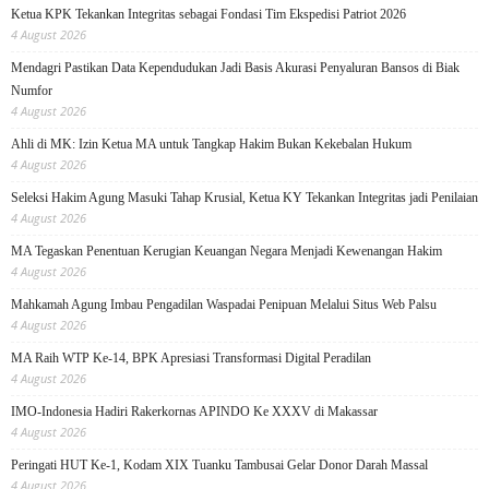
Ketua KPK Tekankan Integritas sebagai Fondasi Tim Ekspedisi Patriot 2026
4 August 2026
Mendagri Pastikan Data Kependudukan Jadi Basis Akurasi Penyaluran Bansos di Biak
Numfor
4 August 2026
Ahli di MK: Izin Ketua MA untuk Tangkap Hakim Bukan Kekebalan Hukum
4 August 2026
Seleksi Hakim Agung Masuki Tahap Krusial, Ketua KY Tekankan Integritas jadi Penilaian
4 August 2026
MA Tegaskan Penentuan Kerugian Keuangan Negara Menjadi Kewenangan Hakim
4 August 2026
Mahkamah Agung Imbau Pengadilan Waspadai Penipuan Melalui Situs Web Palsu
4 August 2026
MA Raih WTP Ke-14, BPK Apresiasi Transformasi Digital Peradilan
4 August 2026
IMO-Indonesia Hadiri Rakerkornas APINDO Ke XXXV di Makassar
4 August 2026
Peringati HUT Ke-1, Kodam XIX Tuanku Tambusai Gelar Donor Darah Massal
4 August 2026