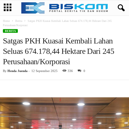
Home
Berita
Satgas PKH Kuasai Kembali Lahan Seluas 674.178,44 Hektare Dari 245
Perusahaan/Korporasi
BERITA
Satgas PKH Kuasai Kembali Lahan
Seluas 674.178,44 Hektare Dari 245
Perusahaan/Korporasi
By
Henda Juenda
-
12 September 2025
336
0