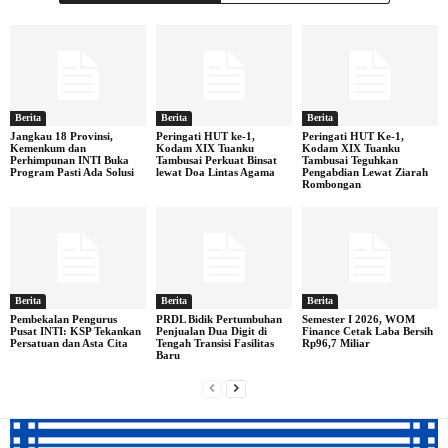
Berita
Berita
Berita
Jangkau 18 Provinsi,
Peringati HUT ke-1,
Peringati HUT Ke-1,
Kemenkum dan
Kodam XIX Tuanku
Kodam XIX Tuanku
Perhimpunan INTI Buka
Tambusai Perkuat Binsat
Tambusai Teguhkan
Program Pasti Ada Solusi
lewat Doa Lintas Agama
Pengabdian Lewat Ziarah
Rombongan
Berita
Berita
Berita
Pembekalan Pengurus
PRDL Bidik Pertumbuhan
Semester I 2026, WOM
Pusat INTI: KSP Tekankan
Penjualan Dua Digit di
Finance Cetak Laba Bersih
Persatuan dan Asta Cita
Tengah Transisi Fasilitas
Rp96,7 Miliar
Baru