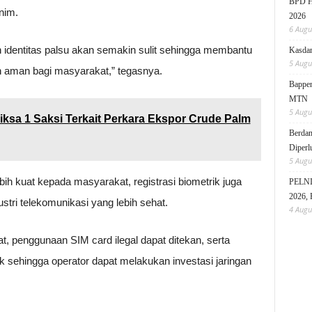
BPD HI
nim.
2026
6 Augu
n identitas palsu akan semakin sulit sehingga membantu
Kasdam
5 Augu
ih aman bagi masyarakat,” tegasnya.
Bappen
MTN
5 Augu
sa 1 Saksi Terkait Perkara Ekspor Crude Palm
Berdam
Diperl
5 Augu
ih kuat kepada masyarakat, registrasi biometrik juga
PELNI 
2026, 
stri telekomunikasi yang lebih sehat.
4 Augu
t, penggunaan SIM card ilegal dapat ditekan, serta
aik sehingga operator dapat melakukan investasi jaringan