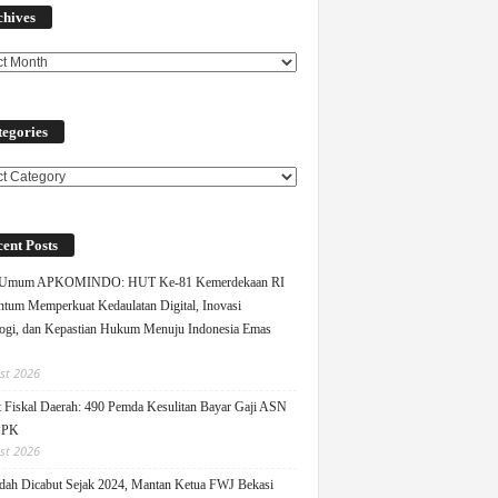
chives
egories
ories
ent Posts
 Umum APKOMINDO: HUT Ke-81 Kemerdekaan RI
um Memperkuat Kedaulatan Digital, Inovasi
ogi, dan Kepastian Hukum Menuju Indonesia Emas
st 2026
 Fiskal Daerah: 490 Pemda Kesulitan Bayar Gaji ASN
PPK
st 2026
ah Dicabut Sejak 2024, Mantan Ketua FWJ Bekasi