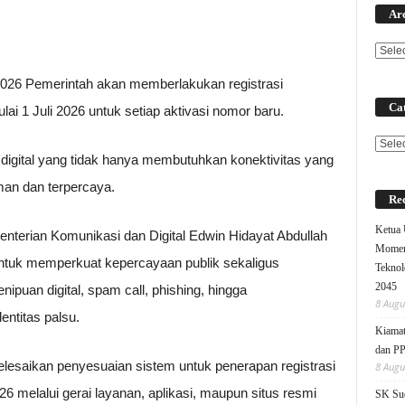
Ar
026 Pemerintah akan memberlakukan registrasi
Cat
ai 1 Juli 2026 untuk setiap aktivasi nomor baru.
Categ
 digital yang tidak hanya membutuhkan konektivitas yang
 aman dan terpercaya.
Rec
Ketua
enterian Komunikasi dan Digital Edwin Hidayat Abdullah
Moment
untuk memperkuat kepercayaan publik sekaligus
Teknol
2045
ipuan digital, spam call, phishing, hingga
8 Augu
ntitas palsu.
Kiamat
dan P
yelesaikan penyesuaian sistem untuk penerapan registrasi
8 Augu
26 melalui gerai layanan, aplikasi, maupun situs resmi
SK Sud