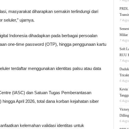
PRDL B
dasi, masyarakat diharapkan semakin terlindungi dari
Transis
seluler,” ujarnya.
7 Augu
Semest
Miliar
igital Indonesia dihadapkan pada berbagai persoalan
7 Augu
unaan one-time password (OTP), hingga penggunaan kartu
Soft 
RUU KK
7 Augu
ler terdaftar menggunakan identitas palsu atau data
Duduk 
Tricak
6 Augu
Kevin 
 Centre (IASC) dan Satuan Tugas Pemberantasan
Tanggu
6 Augu
 hingga April 2026, total dana korban kejahatan siber
Victor
Dillin
6 Augu
anfaatkan kelemahan validasi identitas untuk