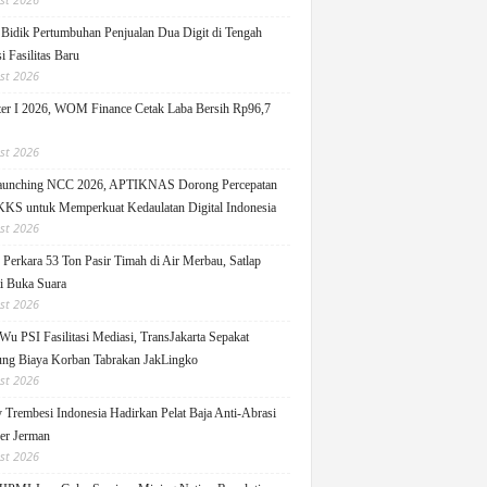
idik Pertumbuhan Penjualan Dua Digit di Tengah
i Fasilitas Baru
st 2026
er I 2026, WOM Finance Cetak Laba Bersih Rp96,7
st 2026
Launching NCC 2026, APTIKNAS Dorong Percepatan
S untuk Memperkuat Kedaulatan Digital Indonesia
st 2026
Perkara 53 Ton Pasir Timah di Air Merbau, Satlap
ti Buka Suara
st 2026
Wu PSI Fasilitasi Mediasi, TransJakarta Sepakat
ng Biaya Korban Tabrakan JakLingko
st 2026
y Trembesi Indonesia Hadirkan Pelat Baja Anti-Abrasi
ger Jerman
st 2026