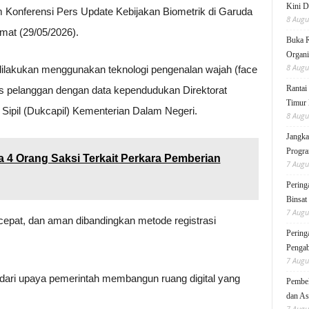
Kini D
m Konferensi Pers Update Kebijakan Biometrik di Garuda
8 Augu
mat (29/05/2026).
Buka 
Organi
8 Augu
 dilakukan menggunakan teknologi pengenalan wajah (face
Rantai
as pelanggan dengan data kependudukan Direktorat
Timur 
ipil (Dukcapil) Kementerian Dalam Negeri.
8 Augu
Jangka
Progra
 4 Orang Saksi Terkait Perkara Pemberian
7 Augu
Pering
Binsat
7 Augu
, cepat, dan aman dibandingkan metode registrasi
Pering
Pengab
7 Augu
 dari upaya pemerintah membangun ruang digital yang
Pembek
dan As
7 Augu