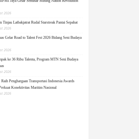
PMI Jaya Gelar Seminar Mining Nation Revolution
st 2026
 Tinjau Latbakjatrat Rudal Starstreak Pantai Sepahat
st 2026
as Gelar Road to Talent Fest 2026 Bidang Seni Budaya
st 2026
pak ke 36 Ribu Talenta, Program MTN Seni Budaya
uas
st 2026
Raih Penghargaan Transportasi Indonesia Awards
Perkuat Konektivitas Maritim Nasional
st 2026