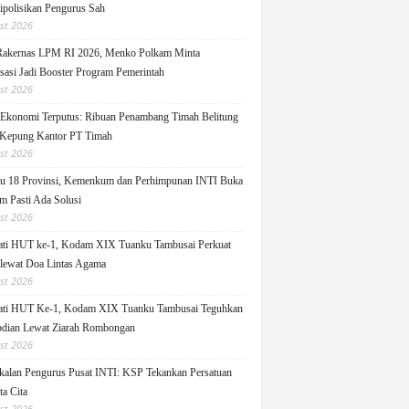
ipolisikan Pengurus Sah
st 2026
Rakernas LPM RI 2026, Menko Polkam Minta
sasi Jadi Booster Program Pemerintah
st 2026
 Ekonomi Terputus: Ribuan Penambang Timah Belitung
Kepung Kantor PT Timah
st 2026
u 18 Provinsi, Kemenkum dan Perhimpunan INTI Buka
m Pasti Ada Solusi
st 2026
ati HUT ke-1, Kodam XIX Tuanku Tambusai Perkuat
 lewat Doa Lintas Agama
st 2026
ati HUT Ke-1, Kodam XIX Tuanku Tambusai Teguhkan
dian Lewat Ziarah Rombongan
st 2026
alan Pengurus Pusat INTI: KSP Tekankan Persatuan
ta Cita
st 2026