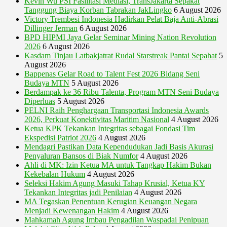
Kevin Wu PSI Fasilitasi Mediasi, TransJakarta Sepakat
Tanggung Biaya Korban Tabrakan JakLingko
6 August 2026
Victory Trembesi Indonesia Hadirkan Pelat Baja Anti-Abrasi
Dillinger Jerman
6 August 2026
BPD HIPMI Jaya Gelar Seminar Mining Nation Revolution
2026
6 August 2026
Kasdam Tinjau Latbakjatrat Rudal Starstreak Pantai Sepahat
5
August 2026
Bappenas Gelar Road to Talent Fest 2026 Bidang Seni
Budaya MTN
5 August 2026
Berdampak ke 36 Ribu Talenta, Program MTN Seni Budaya
Diperluas
5 August 2026
PELNI Raih Penghargaan Transportasi Indonesia Awards
2026, Perkuat Konektivitas Maritim Nasional
4 August 2026
Ketua KPK Tekankan Integritas sebagai Fondasi Tim
Ekspedisi Patriot 2026
4 August 2026
Mendagri Pastikan Data Kependudukan Jadi Basis Akurasi
Penyaluran Bansos di Biak Numfor
4 August 2026
Ahli di MK: Izin Ketua MA untuk Tangkap Hakim Bukan
Kekebalan Hukum
4 August 2026
Seleksi Hakim Agung Masuki Tahap Krusial, Ketua KY
Tekankan Integritas jadi Penilaian
4 August 2026
MA Tegaskan Penentuan Kerugian Keuangan Negara
Menjadi Kewenangan Hakim
4 August 2026
Mahkamah Agung Imbau Pengadilan Waspadai Penipuan