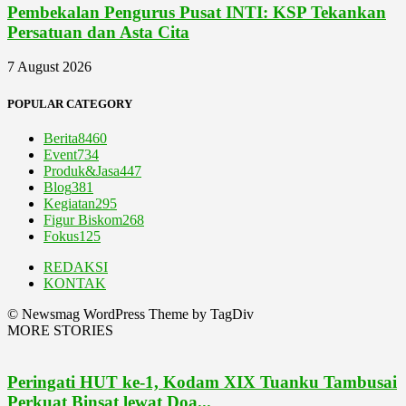
Pembekalan Pengurus Pusat INTI: KSP Tekankan
Persatuan dan Asta Cita
7 August 2026
POPULAR CATEGORY
Berita
8460
Event
734
Produk&Jasa
447
Blog
381
Kegiatan
295
Figur Biskom
268
Fokus
125
REDAKSI
KONTAK
© Newsmag WordPress Theme by TagDiv
MORE STORIES
Peringati HUT ke-1, Kodam XIX Tuanku Tambusai
Perkuat Binsat lewat Doa...