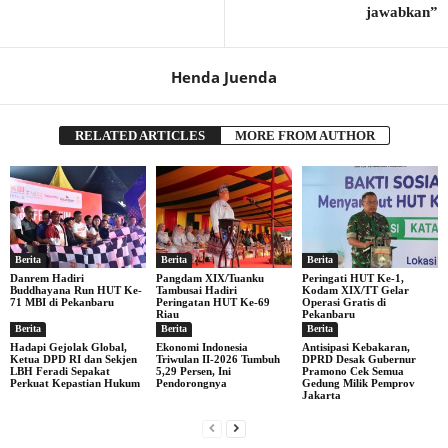
jawabkan”
Henda Juenda
RELATED ARTICLES
MORE FROM AUTHOR
Berita
Berita
Berita
Danrem Hadiri
Pangdam XIX/Tuanku
Peringati HUT Ke-1,
Buddhayana Run HUT Ke-
Tambusai Hadiri
Kodam XIX/TT Gelar
71 MBI di Pekanbaru
Peringatan HUT Ke-69
Operasi Gratis di
Riau
Pekanbaru
Berita
Berita
Berita
Hadapi Gejolak Global,
Ekonomi Indonesia
Antisipasi Kebakaran,
Ketua DPD RI dan Sekjen
Triwulan II-2026 Tumbuh
DPRD Desak Gubernur
LBH Feradi Sepakat
5,29 Persen, Ini
Pramono Cek Semua
Perkuat Kepastian Hukum
Pendorongnya
Gedung Milik Pemprov
Jakarta