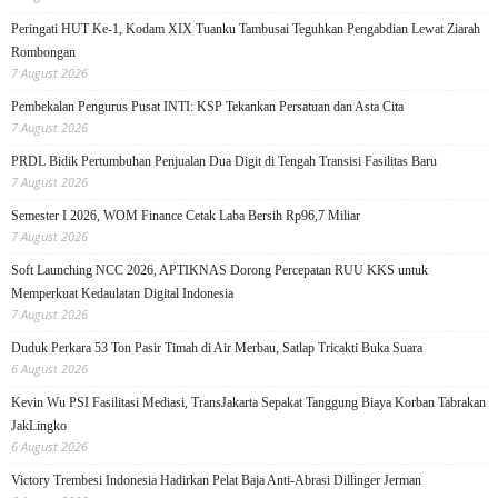
Peringati HUT Ke-1, Kodam XIX Tuanku Tambusai Teguhkan Pengabdian Lewat Ziarah
Rombongan
7 August 2026
Pembekalan Pengurus Pusat INTI: KSP Tekankan Persatuan dan Asta Cita
7 August 2026
PRDL Bidik Pertumbuhan Penjualan Dua Digit di Tengah Transisi Fasilitas Baru
7 August 2026
Semester I 2026, WOM Finance Cetak Laba Bersih Rp96,7 Miliar
7 August 2026
Soft Launching NCC 2026, APTIKNAS Dorong Percepatan RUU KKS untuk
Memperkuat Kedaulatan Digital Indonesia
7 August 2026
Duduk Perkara 53 Ton Pasir Timah di Air Merbau, Satlap Tricakti Buka Suara
6 August 2026
Kevin Wu PSI Fasilitasi Mediasi, TransJakarta Sepakat Tanggung Biaya Korban Tabrakan
JakLingko
6 August 2026
Victory Trembesi Indonesia Hadirkan Pelat Baja Anti-Abrasi Dillinger Jerman