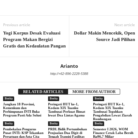
Previous article
Next article
Yogi Korpus Desak Evaluasi
Dollar Makin Mencekik, Open
Program Makan Bergizi
Source Jadi Pilihan
Gratis dan Kedaulatan Pangan
Arianto
http://+62-896-2228-5388
RELATED ARTICLES
MORE FROM AUTHOR
Berita
Berita
Berita
Jangkau 18 Provinsi,
Peringati HUT ke-1,
Peringati HUT Ke-1,
Kemenkum dan
Kodam XIX Tuanku
Kodam XIX Tuanku
Perhimpunan INTI Buka
Tambusai Perkuat Binsat
Tambusai Teguhkan
Program Pasti Ada Solusi
lewat Doa Lintas Agama
Pengabdian Lewat Ziarah
Rombongan
Berita
Berita
Berita
Pembekalan Pengurus
PRDL Bidik Pertumbuhan
Semester I 2026, WOM
Pusat INTI: KSP Tekankan
Penjualan Dua Digit di
Finance Cetak Laba Bersih
Persatuan dan Asta Cita
Tengah Transisi Fasilitas
Rp96,7 Miliar