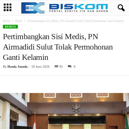
Home
Berita
Pertimbangkan Sisi Medis, PN Airmadidi Sulut Tolak Permohonan Ganti Kelamin
BERITA
Pertimbangkan Sisi Medis, PN
Airmadidi Sulut Tolak Permohonan
Ganti Kelamin
By
Henda Juenda
-
18 June 2026
81
0