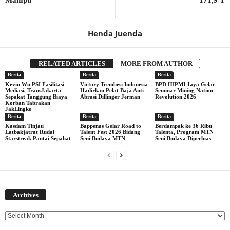
Mampu
171,9 T
Henda Juenda
RELATED ARTICLES
MORE FROM AUTHOR
Berita
Berita
Berita
Kevin Wu PSI Fasilitasi
Victory Trembesi Indonesia
BPD HIPMI Jaya Gelar
Mediasi, TransJakarta
Hadirkan Pelat Baja Anti-
Seminar Mining Nation
Sepakat Tanggung Biaya
Abrasi Dillinger Jerman
Revolution 2026
Korban Tabrakan
JakLingko
Berita
Berita
Berita
Kasdam Tinjau
Bappenas Gelar Road to
Berdampak ke 36 Ribu
Latbakjatrat Rudal
Talent Fest 2026 Bidang
Talenta, Program MTN
Starstreak Pantai Sepahat
Seni Budaya MTN
Seni Budaya Diperluas
Archives
Archives