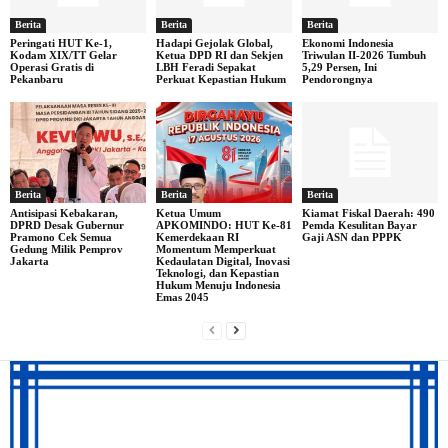
Berita
Berita
Berita
Peringati HUT Ke-1,
Hadapi Gejolak Global,
Ekonomi Indonesia
Kodam XIX/TT Gelar
Ketua DPD RI dan Sekjen
Triwulan II-2026 Tumbuh
Operasi Gratis di
LBH Feradi Sepakat
5,29 Persen, Ini
Pekanbaru
Perkuat Kepastian Hukum
Pendorongnya
Berita
Berita
Berita
Antisipasi Kebakaran,
Ketua Umum
Kiamat Fiskal Daerah: 490
DPRD Desak Gubernur
APKOMINDO: HUT Ke-81
Pemda Kesulitan Bayar
Pramono Cek Semua
Kemerdekaan RI
Gaji ASN dan PPPK
Gedung Milik Pemprov
Momentum Memperkuat
Jakarta
Kedaulatan Digital, Inovasi
Teknologi, dan Kepastian
Hukum Menuju Indonesia
Emas 2045