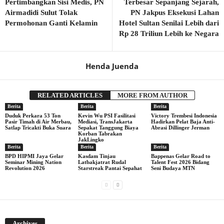
Pertimbangkan Sisi Medis, PN
Terbesar Sepanjang Sejarah,
Airmadidi Sulut Tolak
PN Jakpus Eksekusi Lahan
Permohonan Ganti Kelamin
Hotel Sultan Senilai Lebih dari
Rp 28 Triliun Lebih ke Negara
Henda Juenda
RELATED ARTICLES
MORE FROM AUTHOR
Berita
Berita
Berita
Duduk Perkara 53 Ton
Kevin Wu PSI Fasilitasi
Victory Trembesi Indonesia
Pasir Timah di Air Merbau,
Mediasi, TransJakarta
Hadirkan Pelat Baja Anti-
Satlap Tricakti Buka Suara
Sepakat Tanggung Biaya
Abrasi Dillinger Jerman
Korban Tabrakan
JakLingko
Berita
Berita
Berita
BPD HIPMI Jaya Gelar
Kasdam Tinjau
Bappenas Gelar Road to
Seminar Mining Nation
Latbakjatrat Rudal
Talent Fest 2026 Bidang
Revolution 2026
Starstreak Pantai Sepahat
Seni Budaya MTN
Archives
Archives