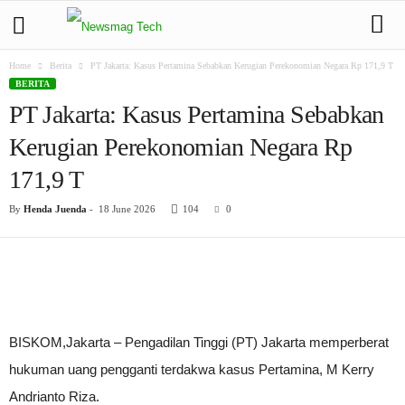
Home
Berita
PT Jakarta: Kasus Pertamina Sebabkan Kerugian Perekonomian Negara Rp 171,9 T
BERITA
PT Jakarta: Kasus Pertamina Sebabkan
Kerugian Perekonomian Negara Rp
171,9 T
By
Henda Juenda
-
18 June 2026
104
0
BISKOM,Jakarta – Pengadilan Tinggi (PT) Jakarta memperberat
hukuman uang pengganti terdakwa kasus Pertamina, M Kerry
Andrianto Riza.