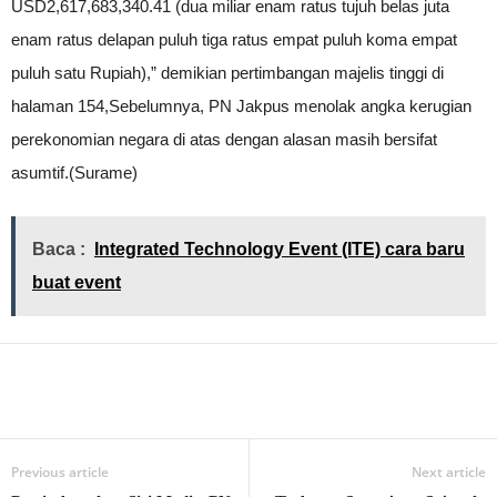
USD2,617,683,340.41 (dua miliar enam ratus tujuh belas juta
enam ratus delapan puluh tiga ratus empat puluh koma empat
puluh satu Rupiah),” demikian pertimbangan majelis tinggi di
halaman 154,Sebelumnya, PN Jakpus menolak angka kerugian
perekonomian negara di atas dengan alasan masih bersifat
asumtif.(Surame)
Baca :
Integrated Technology Event (ITE) cara baru
buat event
Previous article
Next article