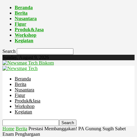
Beranda
Berita
Nusantara
Figur
Produk&Jasa
Workshop
Kegiatan
Search
Sunday, August 9, 2026
Biskom
Beranda
Berita
Nusantara
Figur
Produk&Jasa
Workshop
Kegiatan
Home
Berita
Prestasi Membanggakan! PA Gunung Sugih Sabet
Enam Penghargaan