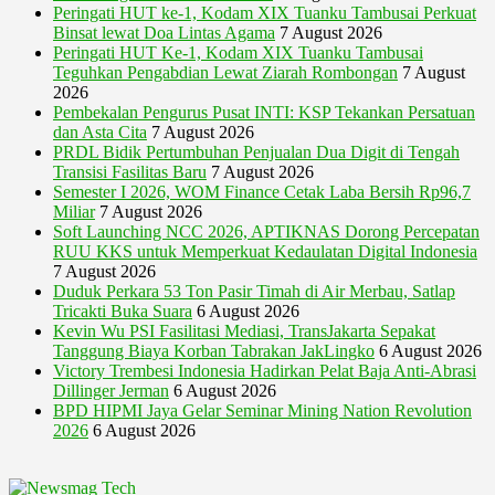
Peringati HUT ke-1, Kodam XIX Tuanku Tambusai Perkuat
Binsat lewat Doa Lintas Agama
7 August 2026
Peringati HUT Ke-1, Kodam XIX Tuanku Tambusai
Teguhkan Pengabdian Lewat Ziarah Rombongan
7 August
2026
Pembekalan Pengurus Pusat INTI: KSP Tekankan Persatuan
dan Asta Cita
7 August 2026
PRDL Bidik Pertumbuhan Penjualan Dua Digit di Tengah
Transisi Fasilitas Baru
7 August 2026
Semester I 2026, WOM Finance Cetak Laba Bersih Rp96,7
Miliar
7 August 2026
Soft Launching NCC 2026, APTIKNAS Dorong Percepatan
RUU KKS untuk Memperkuat Kedaulatan Digital Indonesia
7 August 2026
Duduk Perkara 53 Ton Pasir Timah di Air Merbau, Satlap
Tricakti Buka Suara
6 August 2026
Kevin Wu PSI Fasilitasi Mediasi, TransJakarta Sepakat
Tanggung Biaya Korban Tabrakan JakLingko
6 August 2026
Victory Trembesi Indonesia Hadirkan Pelat Baja Anti-Abrasi
Dillinger Jerman
6 August 2026
BPD HIPMI Jaya Gelar Seminar Mining Nation Revolution
2026
6 August 2026