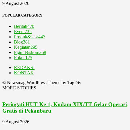
9 August 2026
POPULAR CATEGORY
Berita
8470
Event
735
Produk&Jasa
447
Blog
381
Kegiatan
295
Figur Biskom
268
Fokus
125
REDAKSI
KONTAK
© Newsmag WordPress Theme by TagDiv
MORE STORIES
Peringati HUT Ke-1, Kodam XIX/TT Gelar Operasi
Gratis di Pekanbaru
9 August 2026