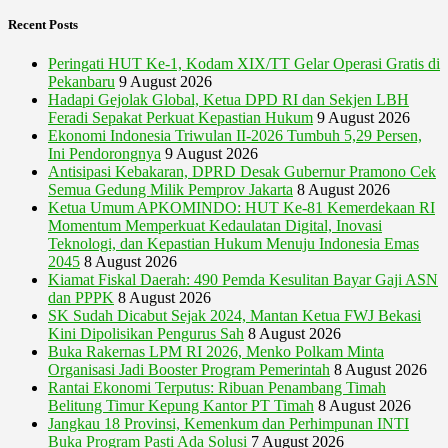
Recent Posts
Peringati HUT Ke-1, Kodam XIX/TT Gelar Operasi Gratis di
Pekanbaru
9 August 2026
Hadapi Gejolak Global, Ketua DPD RI dan Sekjen LBH
Feradi Sepakat Perkuat Kepastian Hukum
9 August 2026
Ekonomi Indonesia Triwulan II-2026 Tumbuh 5,29 Persen,
Ini Pendorongnya
9 August 2026
Antisipasi Kebakaran, DPRD Desak Gubernur Pramono Cek
Semua Gedung Milik Pemprov Jakarta
8 August 2026
Ketua Umum APKOMINDO: HUT Ke-81 Kemerdekaan RI
Momentum Memperkuat Kedaulatan Digital, Inovasi
Teknologi, dan Kepastian Hukum Menuju Indonesia Emas
2045
8 August 2026
Kiamat Fiskal Daerah: 490 Pemda Kesulitan Bayar Gaji ASN
dan PPPK
8 August 2026
SK Sudah Dicabut Sejak 2024, Mantan Ketua FWJ Bekasi
Kini Dipolisikan Pengurus Sah
8 August 2026
Buka Rakernas LPM RI 2026, Menko Polkam Minta
Organisasi Jadi Booster Program Pemerintah
8 August 2026
Rantai Ekonomi Terputus: Ribuan Penambang Timah
Belitung Timur Kepung Kantor PT Timah
8 August 2026
Jangkau 18 Provinsi, Kemenkum dan Perhimpunan INTI
Buka Program Pasti Ada Solusi
7 August 2026