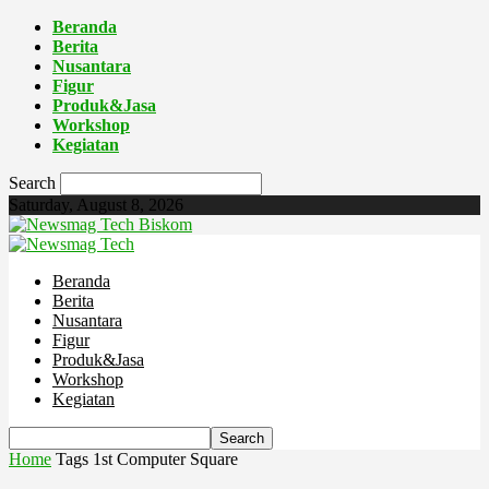
Beranda
Berita
Nusantara
Figur
Produk&Jasa
Workshop
Kegiatan
Search
Saturday, August 8, 2026
Biskom
Beranda
Berita
Nusantara
Figur
Produk&Jasa
Workshop
Kegiatan
Home
Tags
1st Computer Square