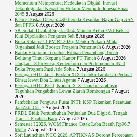
Momentum Memperkuat Kedaulatan Digital, Inovasi
Teknologi, dan Kepastian Hukum Menuju Indonesia Emas
2045
8 August 2026
Kiamat Fiskal Daerah: 490 Pemda Kesulitan Bayar Gaji ASN
dan PPPK
8 August 2026
SK Sudah Dicabut Sejak 2024, Mantan Ketua FWJ Bekasi
Kini Dipolisikan Pengurus Sah
8 August 2026
Buka Rakernas LPM RI 2026, Menko Polkam Minta
Organisasi Jadi Booster Program Pemerintah
8 August 2026
Rantai Ekonomi Terputus: Ribuan Penambang Timah
Belitung Timur Kepung Kantor PT Timah
8 August 2026
Jangkau 18 Provinsi, Kemenkum dan Perhimpunan INTI
Buka Program Pasti Ada Solusi
7 August 2026
Peringati HUT ke-1, Kodam XIX Tuanku Tambusai Perkuat
Binsat lewat Doa Lintas Agama
7 August 2026
Peringati HUT Ke-1, Kodam XIX Tuanku Tambusai
Teguhkan Pengabdian Lewat Ziarah Rombongan
7 August
2026
Pembekalan Pengurus Pusat INTI: KSP Tekankan Persatuan
dan Asta Cita
7 August 2026
PRDL Bidik Pertumbuhan Penjualan Dua Digit di Tengah
Transisi Fasilitas Baru
7 August 2026
Semester I 2026, WOM Finance Cetak Laba Bersih Rp96,7
Miliar
7 August 2026
Soft Launching NCC 2026, APTIKNAS Dorong Percepatan