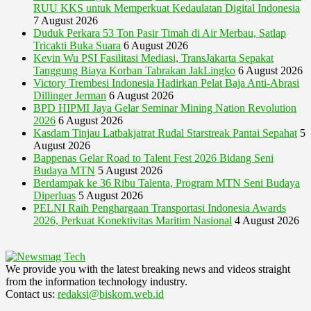
RUU KKS untuk Memperkuat Kedaulatan Digital Indonesia
7 August 2026
Duduk Perkara 53 Ton Pasir Timah di Air Merbau, Satlap
Tricakti Buka Suara
6 August 2026
Kevin Wu PSI Fasilitasi Mediasi, TransJakarta Sepakat
Tanggung Biaya Korban Tabrakan JakLingko
6 August 2026
Victory Trembesi Indonesia Hadirkan Pelat Baja Anti-Abrasi
Dillinger Jerman
6 August 2026
BPD HIPMI Jaya Gelar Seminar Mining Nation Revolution
2026
6 August 2026
Kasdam Tinjau Latbakjatrat Rudal Starstreak Pantai Sepahat
5
August 2026
Bappenas Gelar Road to Talent Fest 2026 Bidang Seni
Budaya MTN
5 August 2026
Berdampak ke 36 Ribu Talenta, Program MTN Seni Budaya
Diperluas
5 August 2026
PELNI Raih Penghargaan Transportasi Indonesia Awards
2026, Perkuat Konektivitas Maritim Nasional
4 August 2026
We provide you with the latest breaking news and videos straight
from the information technology industry.
Contact us:
redaksi@biskom.web.id