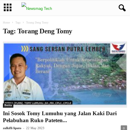
Home
Tags
Torang Deng Tomy
Tag: Torang Deng Tomy
Berita
Ini Sosok Tomy Lumuhu yang Jalan Kaki Dari
Pelabuhan Ruko Pateten...
-
zulkifli liputo
22 May 2023
0