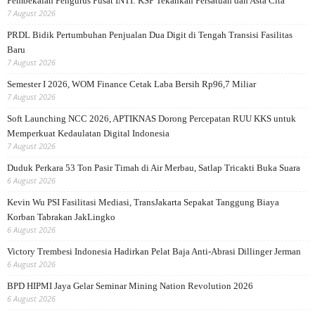
Pembekalan Pengurus Pusat INTI: KSP Tekankan Persatuan dan Asta Cita
7 August 2026
PRDL Bidik Pertumbuhan Penjualan Dua Digit di Tengah Transisi Fasilitas
Baru
7 August 2026
Semester I 2026, WOM Finance Cetak Laba Bersih Rp96,7 Miliar
7 August 2026
Soft Launching NCC 2026, APTIKNAS Dorong Percepatan RUU KKS untuk
Memperkuat Kedaulatan Digital Indonesia
7 August 2026
Duduk Perkara 53 Ton Pasir Timah di Air Merbau, Satlap Tricakti Buka Suara
6 August 2026
Kevin Wu PSI Fasilitasi Mediasi, TransJakarta Sepakat Tanggung Biaya
Korban Tabrakan JakLingko
6 August 2026
Victory Trembesi Indonesia Hadirkan Pelat Baja Anti-Abrasi Dillinger Jerman
6 August 2026
BPD HIPMI Jaya Gelar Seminar Mining Nation Revolution 2026
6 August 2026