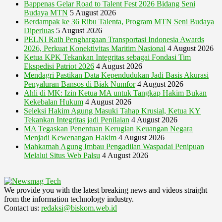
Bappenas Gelar Road to Talent Fest 2026 Bidang Seni
Budaya MTN
5 August 2026
Berdampak ke 36 Ribu Talenta, Program MTN Seni Budaya
Diperluas
5 August 2026
PELNI Raih Penghargaan Transportasi Indonesia Awards
2026, Perkuat Konektivitas Maritim Nasional
4 August 2026
Ketua KPK Tekankan Integritas sebagai Fondasi Tim
Ekspedisi Patriot 2026
4 August 2026
Mendagri Pastikan Data Kependudukan Jadi Basis Akurasi
Penyaluran Bansos di Biak Numfor
4 August 2026
Ahli di MK: Izin Ketua MA untuk Tangkap Hakim Bukan
Kekebalan Hukum
4 August 2026
Seleksi Hakim Agung Masuki Tahap Krusial, Ketua KY
Tekankan Integritas jadi Penilaian
4 August 2026
MA Tegaskan Penentuan Kerugian Keuangan Negara
Menjadi Kewenangan Hakim
4 August 2026
Mahkamah Agung Imbau Pengadilan Waspadai Penipuan
Melalui Situs Web Palsu
4 August 2026
We provide you with the latest breaking news and videos straight
from the information technology industry.
Contact us:
redaksi@biskom.web.id