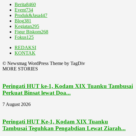
Berita
8460
Event
734
Produk&Jasa
447
Blog
381
Kegiatan
295
Figur Biskom
268
Fokus
125
REDAKSI
KONTAK
© Newsmag WordPress Theme by TagDiv
MORE STORIES
Peringati HUT ke-1, Kodam XIX Tuanku Tambusai
Perkuat Binsat lewat Doa...
7 August 2026
Peringati HUT Ke-1, Kodam XIX Tuanku
Tambusai Teguhkan Pengabdian Lewat Ziarah...