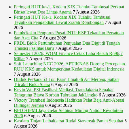
Peringati HUT ke-1, Kodam XIX Tuanku Tambusai Perkuat
Binsat lewat Doa Lintas Agama
7 August 2026
Peringati HUT Ke-1, Kodam XIX Tuanku Tambusai
Teguhkan Pengabdian Lewat Ziarah Rombongan
7 August
2026
Pembekalan Pengurus Pusat INTI: KSP Tekankan Persatuan
dan Asta Cita
7 August 2026
PRDL Bidik Pertumbuhan Penjualan Dua Digit di Tengah
Transisi Fasilitas Baru
7 August 2026
Semester I 2026, WOM Finance Cetak Laba Bersih Rp96,7
Miliar
7 August 2026
Soft Launching NCC 2026, APTIKNAS Dorong Percepatan
RUU KKS untuk Memperkuat Kedaulatan Digital Indonesia
7 August 2026
Duduk Perkara 53 Ton Pasir Timah di Air Merbau, Satlap
Tricakti Buka Suara
6 August 2026
Kevin Wu PSI Fasilitasi Mediasi, TransJakarta Sepakat
Tanggung Biaya Korban Tabrakan JakLingko
6 August 2026
Victory Trembesi Indonesia Hadirkan Pelat Baja Anti-Abrasi
Dillinger Jerman
6 August 2026
BPD HIPMI Jaya Gelar Seminar Mining Nation Revolution
2026
6 August 2026
Kasdam Tinjau Latbakjatrat Rudal Starstreak Pantai Sepahat
5
August 2026