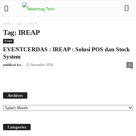
Home
Tags
IREAP
Tag: IREAP
Event
EVENTCERDAS : IREAP : Solusi POS dan Stock
System
-
publikasi kci
22 December 2020
0
Archives
Archives
Categories