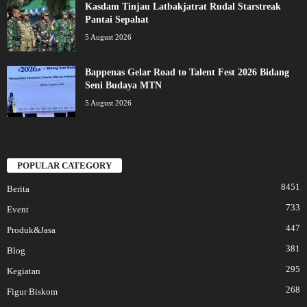
Kasdam Tinjau Latbakjatrat Rudal Starstreak
Pantai Sepahat
5 August 2026
Bappenas Gelar Road to Talent Fest 2026 Bidang
Seni Budaya MTN
5 August 2026
POPULAR CATEGORY
8451
Berita
733
Event
447
Produk&Jasa
381
Blog
295
Kegiatan
268
Figur Biskom