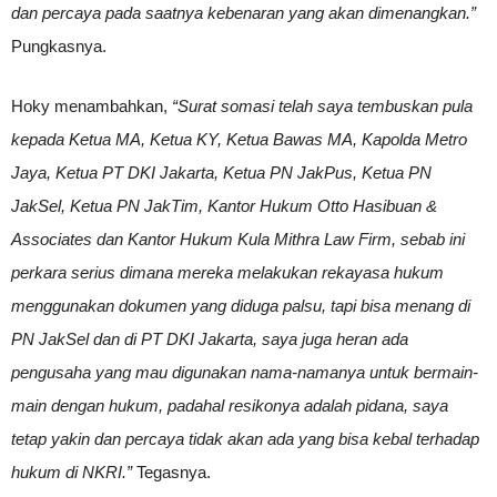
dan percaya pada saatnya kebenaran yang akan dimenangkan.”
Pungkasnya.
Hoky menambahkan,
“Surat somasi telah saya tembuskan pula
kepada
Ketua M
A,
Ketua K
Y,
Ketua Ba
was MA,
Kapolda Metro
Jaya, Ketua PT DKI Jakarta
,
Ketua PN JakPus
,
Ketua PN
JakSel
,
Ketua PN JakTim
,
Kantor Hukum
O
tto
H
asibuan &
A
ssociates
dan
Kantor Hukum
Kula Mithra Law Firm, sebab ini
perkara serius dimana mereka
melakukan rekayasa hukum
menggunakan dokumen yang diduga palsu, tapi bisa menang di
PN JakSel dan di PT DKI Jakarta, saya juga heran ada
pengusaha yang mau digunakan nama-namanya untuk bermain-
main dengan hukum, padahal resikonya adalah pidana,
saya
tetap yakin dan percaya tidak akan ada yang bisa kebal terhadap
hukum di NKRI.”
Tegasnya.