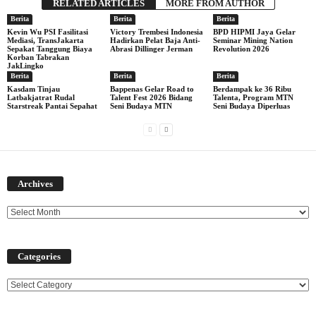
RELATED ARTICLES
MORE FROM AUTHOR
Berita
Berita
Berita
Kevin Wu PSI Fasilitasi
Victory Trembesi Indonesia
BPD HIPMI Jaya Gelar
Mediasi, TransJakarta
Hadirkan Pelat Baja Anti-
Seminar Mining Nation
Sepakat Tanggung Biaya
Abrasi Dillinger Jerman
Revolution 2026
Korban Tabrakan
JakLingko
Berita
Berita
Berita
Kasdam Tinjau
Bappenas Gelar Road to
Berdampak ke 36 Ribu
Latbakjatrat Rudal
Talent Fest 2026 Bidang
Talenta, Program MTN
Starstreak Pantai Sepahat
Seni Budaya MTN
Seni Budaya Diperluas
Archives
Archives
Categories
Categories