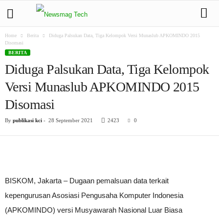
Home
Berita
Diduga Palsukan Data, Tiga Kelompok Versi Munaslub APKOMINDO 2015
Disomasi
BERITA
Diduga Palsukan Data, Tiga Kelompok
Versi Munaslub APKOMINDO 2015
Disomasi
By
publikasi kci
-
28 September 2021
2423
0
BISKOM, Jakarta – Dugaan pemalsuan data terkait
kepengurusan Asosiasi Pengusaha Komputer Indonesia
(APKOMINDO) versi Musyawarah Nasional Luar Biasa