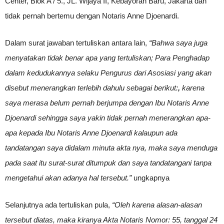
Center, Blok A / 5., JL. Wijaya II, Kebayoran Baru, Jakarta dan
tidak pernah bertemu dengan Notaris Anne Djoenardi.
Dalam surat jawaban tertuliskan antara lain,
“
Bahwa saya juga
menyatakan tidak benar apa yang tertuliskan;
Para Penghadap
dalam kedudukannya selaku Pengurus dari Asosiasi yang akan
disebut menerangkan terlebih dahulu sebagai berikut:
,
karena
saya merasa belum pernah berjumpa dengan Ibu Notaris Anne
Djoenardi sehingga saya yakin tidak pernah menerangkan apa-
apa kepada Ibu Notaris Anne Djoenardi kalaupun ada
tandatangan saya didalam minuta akta nya, maka saya menduga
pada saat itu surat-surat ditumpuk dan saya tandatangani tanpa
mengetahui akan adanya hal tersebut.”
ungkapnya
Selanjutnya ada tertuliskan pula,
“Oleh karena alasan-alasan
tersebut diatas, maka kiranya
Akta Notaris Nomor: 55, tanggal 24