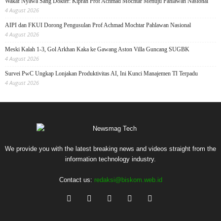
Wakaf Nyawa Sang Dokter: Kiprah Prof Achmad Mochtar Menuju Pahlawan Nasional
4 August 2026
AIPI dan FKUI Dorong Pengusulan Prof Achmad Mochtar Pahlawan Nasional
4 August 2026
Meski Kalah 1-3, Gol Arkhan Kaka ke Gawang Aston Villa Guncang SUGBK
4 August 2026
Survei PwC Ungkap Lonjakan Produktivitas AI, Ini Kunci Manajemen TI Terpadu
4 August 2026
We provide you with the latest breaking news and videos straight from the
information technology industry.
Contact us:
redaksi@biskom.web.id